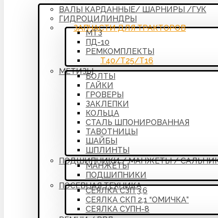
ВАЛЫ КАРДАННЫЕ/ ШАРНИРЫ /ГУК
ГИДРОЦИЛИНДРЫ
ЗАПЧАСТИ ДЛЯ ТРАКТОРОВ
МТЗ
ПД-10
РЕМКОМПЛЕКТЫ
Т40/Т25/Т16
МЕТИЗЫ
БОЛТЫ
ГАЙКИ
ГРОВЕРЫ
ЗАКЛЕПКИ
КОЛЬЦА
СТАЛЬ ШПОНИРОВАННАЯ
ТАВОТНИЦЫ
ШАЙБЫ
ШПЛИНТЫ
ПОДШИПНИКИ / МАНЖЕТЫ / САЛЬНИ
МАНЖЕТЫ
ПОДШИПНИКИ
ПОСЕВНАЯ ТЕХНИКА
СЕЯЛКА СЗП 3,6
СЕЯЛКА СКП 2,1 “ОМИЧКА”
СЕЯЛКА СУПН-8