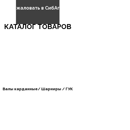
бро пожаловать в СибАгроБизнес
КАТАЛОГ ТОВАРОВ
Валы карданные/ Шарниры / ГУК