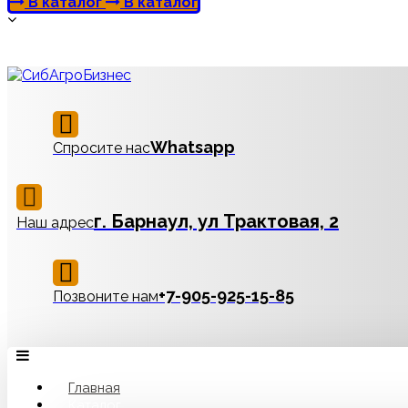
В каталог
В каталог
Whatsapp
Спросите нас
г. Барнаул, ул Трактовая, 2
Наш адрес
‪+7-905-925-15-85
Позвоните нам
Главная
Каталог