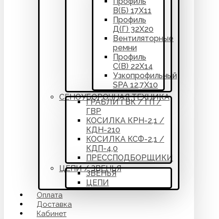
Профиль
В(Б) 17Х11
Профиль
Д(Г) 32Х20
Вентиляторные
ремни
Профиль
С(В) 22Х14
Узкопрофильный
SPA 12,7Х10
СЕНОУБОРОЧНАЯ ТЕХНИКА
ГРАБЛИ ГВК / ГП /
ГВР
КОСИЛКА КРН-2,1 /
КДН-210
КОСИЛКА КСФ-2,1 /
КДП-4,0
ПРЕССПОДБОРЩИКИ
ЦЕПИ / ЗВЕНЬЯ
ЗВЕНЬЯ
ЦЕПИ
Оплата
Доставка
Кабинет