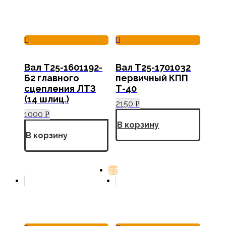
Вал Т25-1601192-
Вал Т25-1701032
Б2 главного
первичный КПП
сцепления ЛТЗ
Т-40
(14 шлиц.)
2150
Р
1000
Р
В корзину
В корзину
27