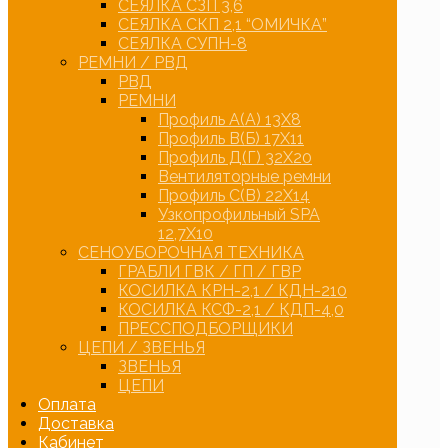
СЕЯЛКА СЗП 3,6
СЕЯЛКА СКП 2,1 “ОМИЧКА”
СЕЯЛКА СУПН-8
РЕМНИ / РВД
РВД
РЕМНИ
Профиль А(А) 13Х8
Профиль В(Б) 17Х11
Профиль Д(Г) 32Х20
Вентиляторные ремни
Профиль С(В) 22Х14
Узкопрофильный SPA
12,7Х10
СЕНОУБОРОЧНАЯ ТЕХНИКА
ГРАБЛИ ГВК / ГП / ГВР
КОСИЛКА КРН-2,1 / КДН-210
КОСИЛКА КСФ-2,1 / КДП-4,0
ПРЕССПОДБОРЩИКИ
ЦЕПИ / ЗВЕНЬЯ
ЗВЕНЬЯ
ЦЕПИ
Оплата
Доставка
Кабинет