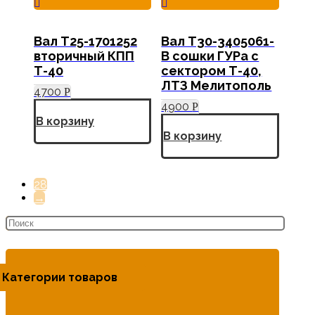
Вал Т25-1701252
Вал Т30-3405061-
вторичный КПП
В сошки ГУРа с
Т-40
сектором Т-40,
ЛТЗ Мелитополь
4700
Р
4900
Р
В корзину
В корзину
28
→
Категории товаров