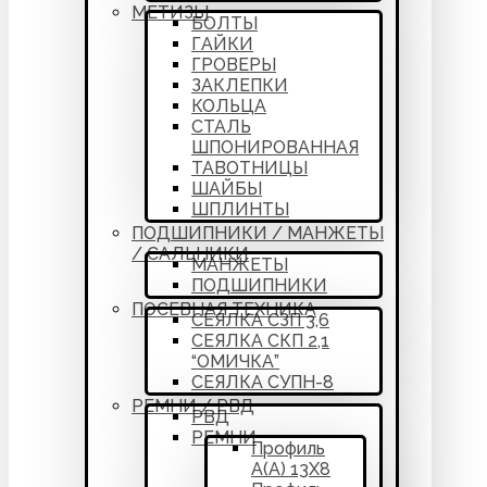
МЕТИЗЫ
БОЛТЫ
ГАЙКИ
ГРОВЕРЫ
ЗАКЛЕПКИ
КОЛЬЦА
СТАЛЬ
ШПОНИРОВАННАЯ
ТАВОТНИЦЫ
ШАЙБЫ
ШПЛИНТЫ
ПОДШИПНИКИ / МАНЖЕТЫ
/ САЛЬНИКИ
МАНЖЕТЫ
ПОДШИПНИКИ
ПОСЕВНАЯ ТЕХНИКА
СЕЯЛКА СЗП 3,6
СЕЯЛКА СКП 2,1
“ОМИЧКА”
СЕЯЛКА СУПН-8
РЕМНИ / РВД
РВД
РЕМНИ
Профиль
А(А) 13Х8