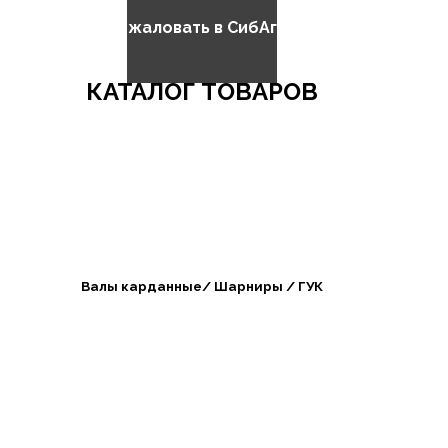
Добро пожаловать в СибАгроБизнес
КАТАЛОГ ТОВАРОВ
Валы карданные/ Шарниры / ГУК