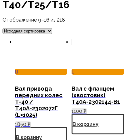
Т40/Т25/Т16
Отображение 9–16 из 218
Вал привода
Вал с фланцем
передних колес
(хвостовик)
Т-40 /
Т40А-2302144-В1
Т40А-2302072Г
1100
Р
(L=1025)
1850
В корзину
Р
В корзину