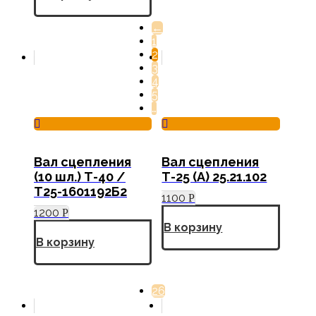
←
1
2
3
4
5
…
Вал сцепления
Вал сцепления
(10 шл.) Т-40 /
Т-25 (А) 25.21.102
Т25-1601192Б2
1100
Р
1200
Р
В корзину
В корзину
26