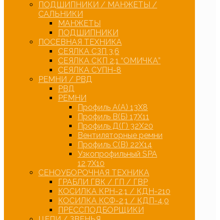
ПОДШИПНИКИ / МАНЖЕТЫ /
САЛЬНИКИ
МАНЖЕТЫ
ПОДШИПНИКИ
ПОСЕВНАЯ ТЕХНИКА
СЕЯЛКА СЗП 3,6
СЕЯЛКА СКП 2,1 “ОМИЧКА”
СЕЯЛКА СУПН-8
РЕМНИ / РВД
РВД
РЕМНИ
Профиль А(А) 13Х8
Профиль В(Б) 17Х11
Профиль Д(Г) 32Х20
Вентиляторные ремни
Профиль С(В) 22Х14
Узкопрофильный SPA
12,7Х10
СЕНОУБОРОЧНАЯ ТЕХНИКА
ГРАБЛИ ГВК / ГП / ГВР
КОСИЛКА КРН-2,1 / КДН-210
КОСИЛКА КСФ-2,1 / КДП-4,0
ПРЕССПОДБОРЩИКИ
ЦЕПИ / ЗВЕНЬЯ