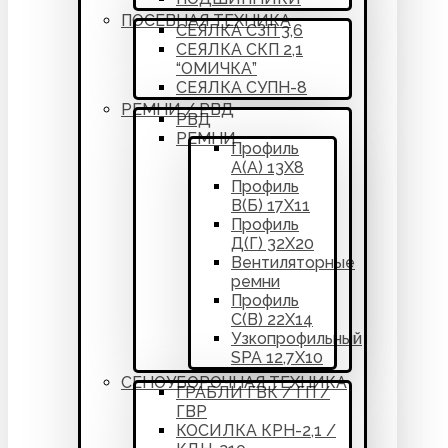
ПОСЕВНАЯ ТЕХНИКА
СЕЯЛКА СЗП 3,6
СЕЯЛКА СКП 2,1
“ОМИЧКА”
СЕЯЛКА СУПН-8
РЕМНИ / РВД
РВД
РЕМНИ
Профиль
А(А) 13Х8
Профиль
В(Б) 17Х11
Профиль
Д(Г) 32Х20
Вентиляторные
ремни
Профиль
С(В) 22Х14
Узкопрофильный
SPA 12,7Х10
СЕНОУБОРОЧНАЯ ТЕХНИКА
ГРАБЛИ ГВК / ГП /
ГВР
КОСИЛКА КРН-2,1 /