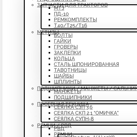
ЗАПЧАСТИ ДЛЯ ТРАКТОРОВ
МТЗ
ПД-10
РЕМКОМПЛЕКТЫ
Т40/Т25/Т16
МЕТИЗЫ
БОЛТЫ
ГАЙКИ
ГРОВЕРЫ
ЗАКЛЕПКИ
КОЛЬЦА
СТАЛЬ ШПОНИРОВАННАЯ
ТАВОТНИЦЫ
ШАЙБЫ
ШПЛИНТЫ
ПОДШИПНИКИ / МАНЖЕТЫ / САЛЬНИ
МАНЖЕТЫ
ПОДШИПНИКИ
ПОСЕВНАЯ ТЕХНИКА
СЕЯЛКА СЗП 3,6
СЕЯЛКА СКП 2,1 “ОМИЧКА”
СЕЯЛКА СУПН-8
РЕМНИ / РВД
РВД
РЕМНИ