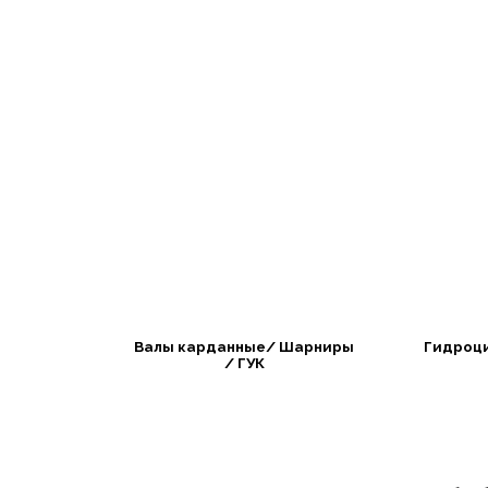
Валы карданные/ Шарниры
Гидроц
/ ГУК