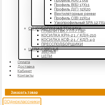
Профиль А(А) 13Х8
Профиль В(Б) 17Х11
Профиль Д(Г) 32Х20
Вентиляторные ремни
Профиль С(В) 22Х14
Узкопрофильный SPA 12,7Х
СЕНОУБОРОЧНАЯ ТЕХНИКА
ГРАБЛИ ГВК / ГП / ГВР
КОСИЛКА КРН-2,1 / КДН-210
КОСИЛКА КСФ-2,1 / КДП-4,0
ПРЕССПОДБОРЩИКИ
ЦЕПИ / ЗВЕНЬЯ
ЗВЕНЬЯ
ЦЕПИ
Оплата
Доставка
Кабинет
Контакты
Заказать товар
Одноклассники