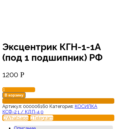
Эксцентрик КГН-1-1А
(под 1 подшипник) РФ
1200
Р
Количество
товара
В корзину
Эксцентрик
КГН-1-
Артикул:
000006160
Категория:
КОСИЛКА
1А
КСФ-2,1 / КДП-4,0
(под
Whatsapp
Telegram
1
подшипник)
Описание