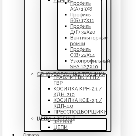
РЕМНИ
Профиль
А(А) 13Х8
Профиль
В(Б) 17Х11
Профиль
Д(Г) 32Х20
Вентиляторные
ремни
Профиль
С(В) 22Х14
Узкопрофильный
SPA 12,7Х10
СЕНОУБОРОЧНАЯ ТЕХНИКА
ГРАБЛИ ГВК / ГП /
ГВР
КОСИЛКА КРН-2,1 /
КДН-210
КОСИЛКА КСФ-2,1 /
КДП-4,0
ПРЕССПОДБОРЩИКИ
ЦЕПИ / ЗВЕНЬЯ
ЗВЕНЬЯ
ЦЕПИ
Оплата