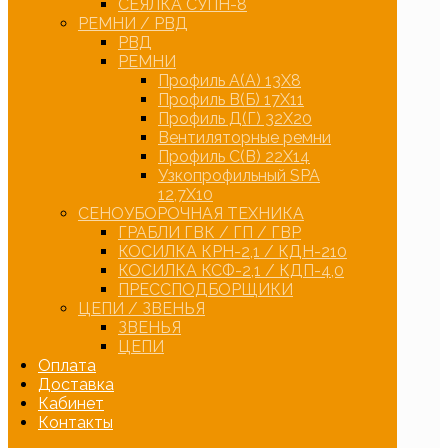
СЕЯЛКА СУПН-8
РЕМНИ / РВД
РВД
РЕМНИ
Профиль А(А) 13Х8
Профиль В(Б) 17Х11
Профиль Д(Г) 32Х20
Вентиляторные ремни
Профиль С(В) 22Х14
Узкопрофильный SPA
12,7Х10
СЕНОУБОРОЧНАЯ ТЕХНИКА
ГРАБЛИ ГВК / ГП / ГВР
КОСИЛКА КРН-2,1 / КДН-210
КОСИЛКА КСФ-2,1 / КДП-4,0
ПРЕССПОДБОРЩИКИ
ЦЕПИ / ЗВЕНЬЯ
ЗВЕНЬЯ
ЦЕПИ
Оплата
Доставка
Кабинет
Контакты