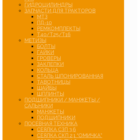
ГИДРОЦИЛИНДРЫ
ЗАПЧАСТИ ДЛЯ ТРАКТОРОВ
МТЗ
ПД-10
РЕМКОМПЛЕКТЫ
Т40/Т25/Т16
МЕТИЗЫ
БОЛТЫ
ГАЙКИ
ГРОВЕРЫ
ЗАКЛЕПКИ
КОЛЬЦА
СТАЛЬ ШПОНИРОВАННАЯ
ТАВОТНИЦЫ
ШАЙБЫ
ШПЛИНТЫ
ПОДШИПНИКИ / МАНЖЕТЫ /
САЛЬНИКИ
МАНЖЕТЫ
ПОДШИПНИКИ
ПОСЕВНАЯ ТЕХНИКА
СЕЯЛКА СЗП 3,6
СЕЯЛКА СКП 2,1 “ОМИЧКА”