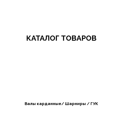
Добро пожаловать в СибАгроБизнес
КАТАЛОГ ТОВАРОВ
Валы карданные/ Шарниры / ГУК