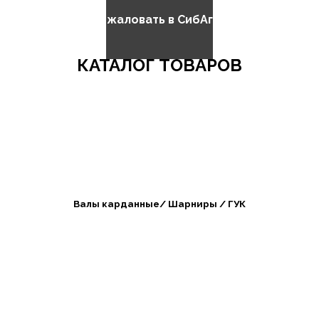
Добро пожаловать в СибАгроБизнес
КАТАЛОГ ТОВАРОВ
Валы карданные/ Шарниры / ГУК