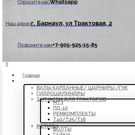
Whatsapp
Спросите нас
г. Барнаул, ул Трактовая, 2
Наш адрес
‪+7-905-925-15-85
Позвоните нам
Главная
Каталог
ВАЛЫ КАРДАННЫЕ/ ШАРНИРЫ /ГУК
ГИДРОЦИЛИНДРЫ
ЗАПЧАСТИ ДЛЯ ТРАКТОРОВ
МТЗ
ПД-10
РЕМКОМПЛЕКТЫ
Т40/Т25/Т16
МЕТИЗЫ
БОЛТЫ
ГАЙКИ