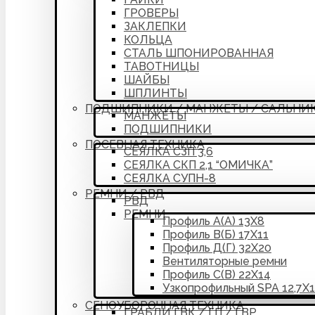
ГРОВЕРЫ
ЗАКЛЕПКИ
КОЛЬЦА
СТАЛЬ ШПОНИРОВАННАЯ
ТАВОТНИЦЫ
ШАЙБЫ
ШПЛИНТЫ
ПОДШИПНИКИ / МАНЖЕТЫ / САЛЬНИ
МАНЖЕТЫ
ПОДШИПНИКИ
ПОСЕВНАЯ ТЕХНИКА
СЕЯЛКА СЗП 3,6
СЕЯЛКА СКП 2,1 “ОМИЧКА”
СЕЯЛКА СУПН-8
РЕМНИ / РВД
РВД
РЕМНИ
Профиль А(А) 13Х8
Профиль В(Б) 17Х11
Профиль Д(Г) 32Х20
Вентиляторные ремни
Профиль С(В) 22Х14
Узкопрофильный SPA 12,7Х
СЕНОУБОРОЧНАЯ ТЕХНИКА
ГРАБЛИ ГВК / ГП / ГВР