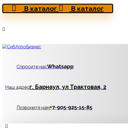
В каталог
В каталог
Whatsapp
Спросите нас
г. Барнаул, ул Трактовая, 2
Наш адрес
‪+7-905-925-15-85
Позвоните нам