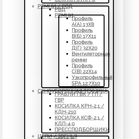
РЕМНИ / РВД
РВД
РЕМНИ
Профиль
А(А) 13Х8
Профиль
В(Б) 17Х11
Профиль
Д(Г) 32Х20
Вентиляторные
ремни
Профиль
С(В) 22Х14
Узкопрофильный
SPA 12,7Х10
СЕНОУБОРОЧНАЯ ТЕХНИКА
ГРАБЛИ ГВК / ГП /
ГВР
КОСИЛКА КРН-2,1 /
КДН-210
КОСИЛКА КСФ-2,1 /
КДП-4,0
ПРЕССПОДБОРЩИКИ
ЦЕПИ / ЗВЕНЬЯ