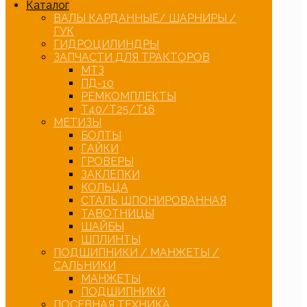
Каталог
ВАЛЫ КАРДАННЫЕ/ ШАРНИРЫ /
ГУК
ГИДРОЦИЛИНДРЫ
ЗАПЧАСТИ ДЛЯ ТРАКТОРОВ
МТЗ
ПД-10
РЕМКОМПЛЕКТЫ
Т40/Т25/Т16
МЕТИЗЫ
БОЛТЫ
ГАЙКИ
ГРОВЕРЫ
ЗАКЛЕПКИ
КОЛЬЦА
СТАЛЬ ШПОНИРОВАННАЯ
ТАВОТНИЦЫ
ШАЙБЫ
ШПЛИНТЫ
ПОДШИПНИКИ / МАНЖЕТЫ /
САЛЬНИКИ
МАНЖЕТЫ
ПОДШИПНИКИ
ПОСЕВНАЯ ТЕХНИКА