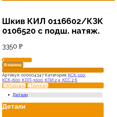
Шкив КИЛ 0116602/КЗК
0106520 с подш. натяж.
3350
Р
Количество
товара
В корзину
Шкив
КИЛ
Артикул:
000004347
Категория:
КСК-100,
0116602/
КСК-600, КДП-3000, КПИ 2,4, КСС 2,6
КЗК
Whatsapp
Telegram
0106520
с
Детали
подш.
натяж.
Детали