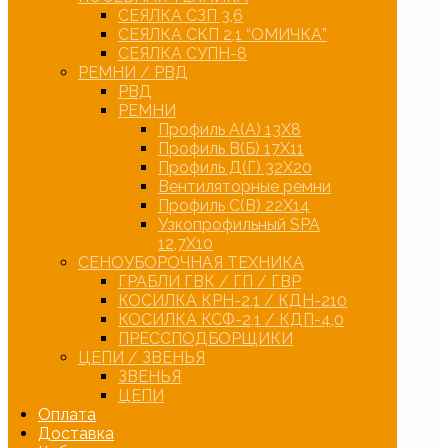
СЕЯЛКА СЗП 3,6
СЕЯЛКА СКП 2,1 “ОМИЧКА”
СЕЯЛКА СУПН-8
РЕМНИ / РВД
РВД
РЕМНИ
Профиль А(А) 13Х8
Профиль В(Б) 17Х11
Профиль Д(Г) 32Х20
Вентиляторные ремни
Профиль С(В) 22Х14
Узкопрофильный SPA
12,7Х10
СЕНОУБОРОЧНАЯ ТЕХНИКА
ГРАБЛИ ГВК / ГП / ГВР
КОСИЛКА КРН-2,1 / КДН-210
КОСИЛКА КСФ-2,1 / КДП-4,0
ПРЕССПОДБОРЩИКИ
ЦЕПИ / ЗВЕНЬЯ
ЗВЕНЬЯ
ЦЕПИ
Оплата
Доставка