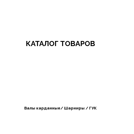
Добро пожаловать в СибАгроБизнес
КАТАЛОГ ТОВАРОВ
Валы карданные/ Шарниры / ГУК