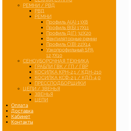
РЕМНИ / РВД
РВД
РЕМНИ
Профиль А(А) 13Х8
Профиль В(Б) 17Х11
Профиль Д(Г) 32Х20
Вентиляторные ремни
Профиль С(В) 22Х14
Узкопрофильный SPA
12,7Х10
СЕНОУБОРОЧНАЯ ТЕХНИКА
ГРАБЛИ ГВК / ГП / ГВР
КОСИЛКА КРН-2,1 / КДН-210
КОСИЛКА КСФ-2,1 / КДП-4,0
ПРЕССПОДБОРЩИКИ
ЦЕПИ / ЗВЕНЬЯ
ЗВЕНЬЯ
ЦЕПИ
Оплата
Доставка
Кабинет
Контакты