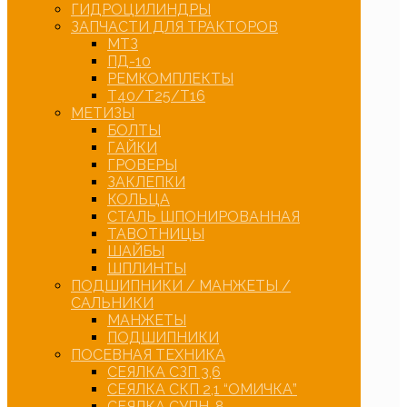
ГИДРОЦИЛИНДРЫ
ЗАПЧАСТИ ДЛЯ ТРАКТОРОВ
МТЗ
ПД-10
РЕМКОМПЛЕКТЫ
Т40/Т25/Т16
МЕТИЗЫ
БОЛТЫ
ГАЙКИ
ГРОВЕРЫ
ЗАКЛЕПКИ
КОЛЬЦА
СТАЛЬ ШПОНИРОВАННАЯ
ТАВОТНИЦЫ
ШАЙБЫ
ШПЛИНТЫ
ПОДШИПНИКИ / МАНЖЕТЫ /
САЛЬНИКИ
МАНЖЕТЫ
ПОДШИПНИКИ
ПОСЕВНАЯ ТЕХНИКА
СЕЯЛКА СЗП 3,6
СЕЯЛКА СКП 2,1 “ОМИЧКА”
СЕЯЛКА СУПН-8