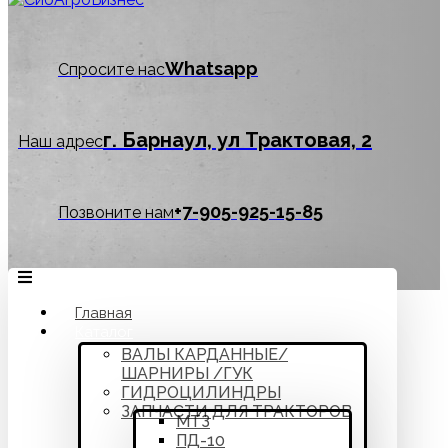
Whatsapp
Спросите нас
г. Барнаул, ул Трактовая, 2
Наш адрес
‪+7-905-925-15-85
Позвоните нам
Главная
Каталог
ВАЛЫ КАРДАННЫЕ/
ШАРНИРЫ /ГУК
ГИДРОЦИЛИНДРЫ
ЗАПЧАСТИ ДЛЯ ТРАКТОРОВ
МТЗ
ПД-10