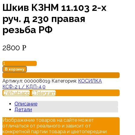
Шкив КЗНМ 11.103 2-х
руч. д 230 правая
резьба РФ
2800
Р
Количество
товара
В корзину
Шкив
КЗНМ
Артикул:
000008019
Категория:
КОСИЛКА
11.103
КСФ-2,1 / КДП-4,0
2-
Whatsapp
Telegram
х
руч.
Описание
д
Детали
230
правая
Изображение товаров на сайте может
резьба
отличаться от реального и зависит от
РФ
конкретной партии товара и цветопередачи