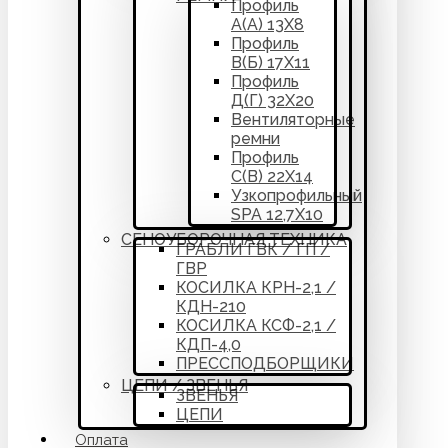
Профиль
А(А) 13Х8
Профиль
В(Б) 17Х11
Профиль
Д(Г) 32Х20
Вентиляторные
ремни
Профиль
С(В) 22Х14
Узкопрофильный
SPA 12,7Х10
СЕНОУБОРОЧНАЯ ТЕХНИКА
ГРАБЛИ ГВК / ГП /
ГВР
КОСИЛКА КРН-2,1 /
КДН-210
КОСИЛКА КСФ-2,1 /
КДП-4,0
ПРЕССПОДБОРЩИКИ
ЦЕПИ / ЗВЕНЬЯ
ЗВЕНЬЯ
ЦЕПИ
Оплата