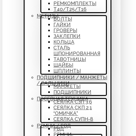
РЕМКОМПЛЕКТЫ
Т40/Т25/Т16
МЕТИЗЫ
БОЛТЫ
ГАЙКИ
ГРОВЕРЫ
ЗАКЛЕПКИ
КОЛЬЦА
СТАЛЬ
ШПОНИРОВАННАЯ
ТАВОТНИЦЫ
ШАЙБЫ
ШПЛИНТЫ
ПОДШИПНИКИ / МАНЖЕТЫ
/ САЛЬНИКИ
МАНЖЕТЫ
ПОДШИПНИКИ
ПОСЕВНАЯ ТЕХНИКА
СЕЯЛКА СЗП 3,6
СЕЯЛКА СКП 2,1
“ОМИЧКА”
СЕЯЛКА СУПН-8
РЕМНИ / РВД
РВД
РЕМНИ