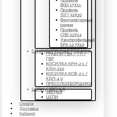
Профиль
В(Б) 17Х11
Профиль
Д(Г) 32Х20
Вентиляторные
ремни
Профиль
С(В) 22Х14
Узкопрофильный
SPA 12,7Х10
СЕНОУБОРОЧНАЯ ТЕХНИКА
ГРАБЛИ ГВК / ГП /
ГВР
КОСИЛКА КРН-2,1 /
КДН-210
КОСИЛКА КСФ-2,1 /
КДП-4,0
ПРЕССПОДБОРЩИКИ
ЦЕПИ / ЗВЕНЬЯ
ЗВЕНЬЯ
ЦЕПИ
Оплата
Доставка
Кабинет