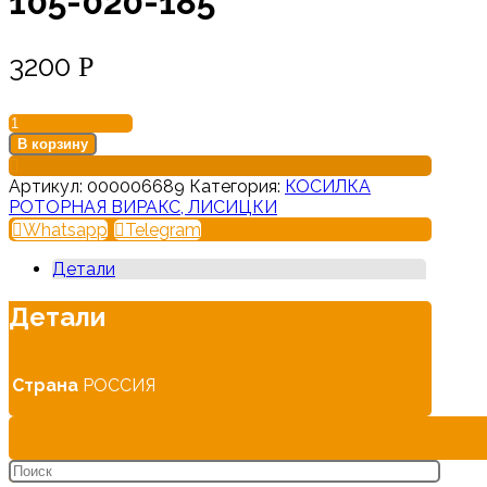
105-020-185
3200
Р
Количество
товара
В корзину
Шкив
большой
Артикул:
000006689
Категория:
КОСИЛКА
8245-
РОТОРНАЯ ВИРАКС, ЛИСИЦКИ
105-
Whatsapp
Telegram
020-
185
Детали
Детали
Страна
РОССИЯ