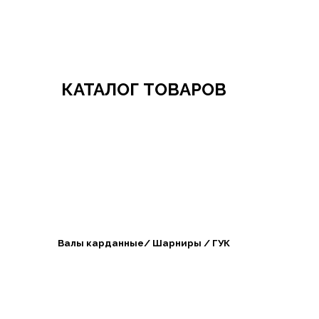
Добро пожаловать в СибАгроБизнес
КАТАЛОГ ТОВАРОВ
Валы карданные/ Шарниры / ГУК