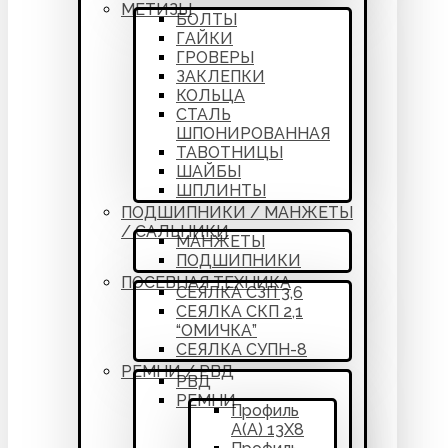
МЕТИЗЫ
БОЛТЫ
ГАЙКИ
ГРОВЕРЫ
ЗАКЛЕПКИ
КОЛЬЦА
СТАЛЬ
ШПОНИРОВАННАЯ
ТАВОТНИЦЫ
ШАЙБЫ
ШПЛИНТЫ
ПОДШИПНИКИ / МАНЖЕТЫ
/ САЛЬНИКИ
МАНЖЕТЫ
ПОДШИПНИКИ
ПОСЕВНАЯ ТЕХНИКА
СЕЯЛКА СЗП 3,6
СЕЯЛКА СКП 2,1
“ОМИЧКА”
СЕЯЛКА СУПН-8
РЕМНИ / РВД
РВД
РЕМНИ
Профиль
А(А) 13Х8