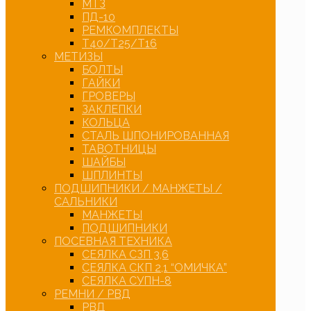
МТЗ
ПД-10
РЕМКОМПЛЕКТЫ
Т40/Т25/Т16
МЕТИЗЫ
БОЛТЫ
ГАЙКИ
ГРОВЕРЫ
ЗАКЛЕПКИ
КОЛЬЦА
СТАЛЬ ШПОНИРОВАННАЯ
ТАВОТНИЦЫ
ШАЙБЫ
ШПЛИНТЫ
ПОДШИПНИКИ / МАНЖЕТЫ /
САЛЬНИКИ
МАНЖЕТЫ
ПОДШИПНИКИ
ПОСЕВНАЯ ТЕХНИКА
СЕЯЛКА СЗП 3,6
СЕЯЛКА СКП 2,1 “ОМИЧКА”
СЕЯЛКА СУПН-8
РЕМНИ / РВД
РВД