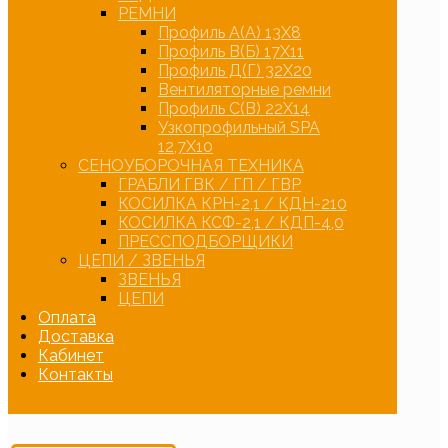
РЕМНИ
Профиль А(А) 13Х8
Профиль В(Б) 17Х11
Профиль Д(Г) 32Х20
Вентиляторные ремни
Профиль С(В) 22Х14
Узкопрофильный SPA
12,7Х10
СЕНОУБОРОЧНАЯ ТЕХНИКА
ГРАБЛИ ГВК / ГП / ГВР
КОСИЛКА КРН-2,1 / КДН-210
КОСИЛКА КСФ-2,1 / КДП-4,0
ПРЕССПОДБОРЩИКИ
ЦЕПИ / ЗВЕНЬЯ
ЗВЕНЬЯ
ЦЕПИ
Оплата
Доставка
Кабинет
Контакты