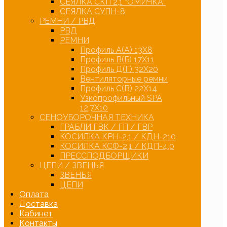
СЕЯЛКА СКП 2,1 “ОМИЧКА”
СЕЯЛКА СУПН-8
РЕМНИ / РВД
РВД
РЕМНИ
Профиль А(А) 13Х8
Профиль В(Б) 17Х11
Профиль Д(Г) 32Х20
Вентиляторные ремни
Профиль С(В) 22Х14
Узкопрофильный SPA
12,7Х10
СЕНОУБОРОЧНАЯ ТЕХНИКА
ГРАБЛИ ГВК / ГП / ГВР
КОСИЛКА КРН-2,1 / КДН-210
КОСИЛКА КСФ-2,1 / КДП-4,0
ПРЕССПОДБОРЩИКИ
ЦЕПИ / ЗВЕНЬЯ
ЗВЕНЬЯ
ЦЕПИ
Оплата
Доставка
Кабинет
Контакты