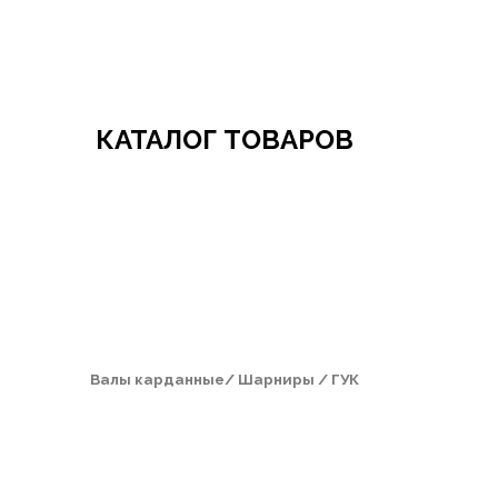
Добро пожаловать в СибАгроБизнес
КАТАЛОГ ТОВАРОВ
Валы карданные/ Шарниры / ГУК