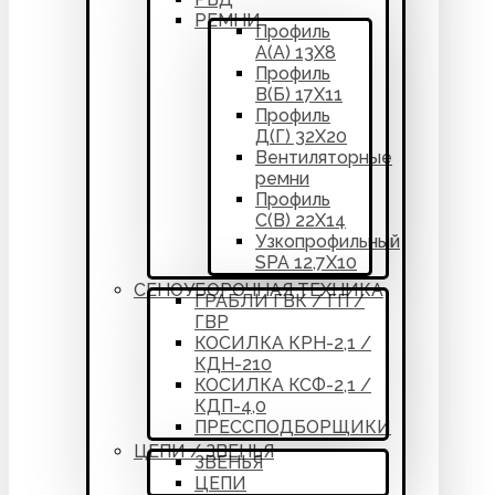
РЕМНИ
Профиль
А(А) 13Х8
Профиль
В(Б) 17Х11
Профиль
Д(Г) 32Х20
Вентиляторные
ремни
Профиль
С(В) 22Х14
Узкопрофильный
SPA 12,7Х10
СЕНОУБОРОЧНАЯ ТЕХНИКА
ГРАБЛИ ГВК / ГП /
ГВР
КОСИЛКА КРН-2,1 /
КДН-210
КОСИЛКА КСФ-2,1 /
КДП-4,0
ПРЕССПОДБОРЩИКИ
ЦЕПИ / ЗВЕНЬЯ
ЗВЕНЬЯ
ЦЕПИ