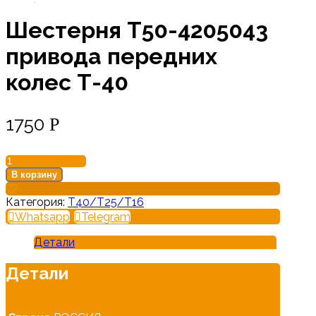
Шестерня Т50-4205043
привода передних
колес Т-40
1750
Р
Количество
товара
В корзину
Шестерня
Т50-
Категория:
Т40/Т25/Т16
4205043
Whatsapp
Telegram
привода
передних
Детали
колес
Т-40
Детали