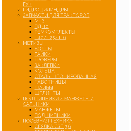
ГУК
ГИДРОЦИЛИНДРЫ
ЗАПЧАСТИ ДЛЯ ТРАКТОРОВ
МТЗ
ПД-10
РЕМКОМПЛЕКТЫ
Т40/Т25/Т16
МЕТИЗЫ
БОЛТЫ
ГАЙКИ
ГРОВЕРЫ
ЗАКЛЕПКИ
КОЛЬЦА
СТАЛЬ ШПОНИРОВАННАЯ
ТАВОТНИЦЫ
ШАЙБЫ
ШПЛИНТЫ
ПОДШИПНИКИ / МАНЖЕТЫ /
САЛЬНИКИ
МАНЖЕТЫ
ПОДШИПНИКИ
ПОСЕВНАЯ ТЕХНИКА
СЕЯЛКА СЗП 3,6