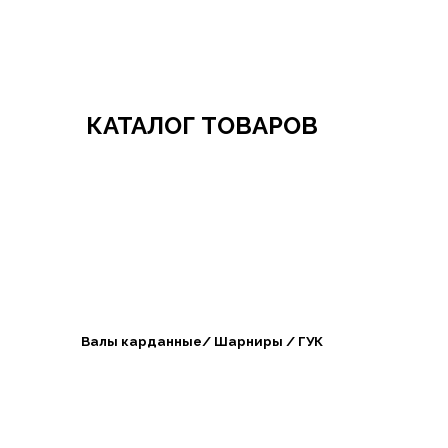
Добро пожаловать в СибАгроБизнес
КАТАЛОГ ТОВАРОВ
Валы карданные/ Шарниры / ГУК