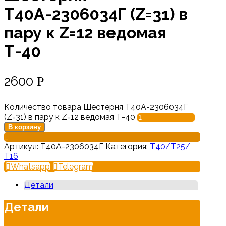
Т40А-2306034Г (Z=31) в
пару к Z=12 ведомая
Т-40
2600
Р
Количество товара Шестерня Т40А-2306034Г
(Z=31) в пару к Z=12 ведомая Т-40
В корзину
Артикул:
Т40А-2306034Г
Категория:
Т40/Т25/
Т16
Whatsapp
Telegram
Детали
Детали