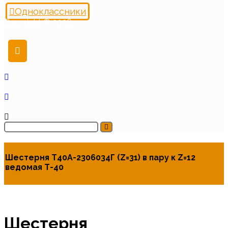
Одноклассники
Copyright © 2026
Шестерня Т40А-2306034Г (Z=31) в пару к Z=12
ведомая Т-40
Шестерня