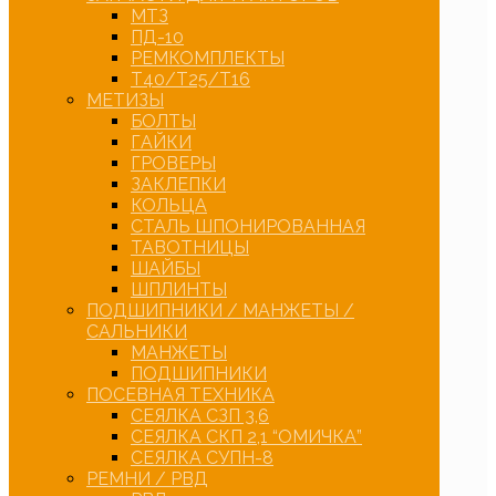
МТЗ
ПД-10
РЕМКОМПЛЕКТЫ
Т40/Т25/Т16
МЕТИЗЫ
БОЛТЫ
ГАЙКИ
ГРОВЕРЫ
ЗАКЛЕПКИ
КОЛЬЦА
СТАЛЬ ШПОНИРОВАННАЯ
ТАВОТНИЦЫ
ШАЙБЫ
ШПЛИНТЫ
ПОДШИПНИКИ / МАНЖЕТЫ /
САЛЬНИКИ
МАНЖЕТЫ
ПОДШИПНИКИ
ПОСЕВНАЯ ТЕХНИКА
СЕЯЛКА СЗП 3,6
СЕЯЛКА СКП 2,1 “ОМИЧКА”
СЕЯЛКА СУПН-8
РЕМНИ / РВД