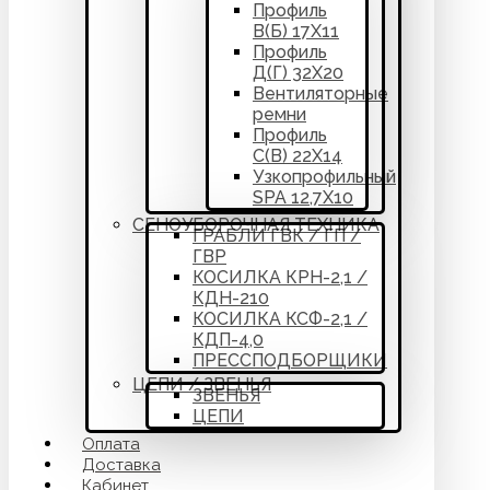
Профиль
В(Б) 17Х11
Профиль
Д(Г) 32Х20
Вентиляторные
ремни
Профиль
С(В) 22Х14
Узкопрофильный
SPA 12,7Х10
СЕНОУБОРОЧНАЯ ТЕХНИКА
ГРАБЛИ ГВК / ГП /
ГВР
КОСИЛКА КРН-2,1 /
КДН-210
КОСИЛКА КСФ-2,1 /
КДП-4,0
ПРЕССПОДБОРЩИКИ
ЦЕПИ / ЗВЕНЬЯ
ЗВЕНЬЯ
ЦЕПИ
Оплата
Доставка
Кабинет