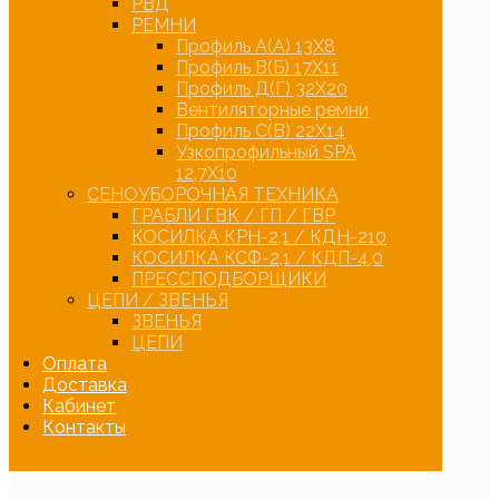
РВД
РЕМНИ
Профиль А(А) 13Х8
Профиль В(Б) 17Х11
Профиль Д(Г) 32Х20
Вентиляторные ремни
Профиль С(В) 22Х14
Узкопрофильный SPA
12,7Х10
СЕНОУБОРОЧНАЯ ТЕХНИКА
ГРАБЛИ ГВК / ГП / ГВР
КОСИЛКА КРН-2,1 / КДН-210
КОСИЛКА КСФ-2,1 / КДП-4,0
ПРЕССПОДБОРЩИКИ
ЦЕПИ / ЗВЕНЬЯ
ЗВЕНЬЯ
ЦЕПИ
Оплата
Доставка
Кабинет
Контакты