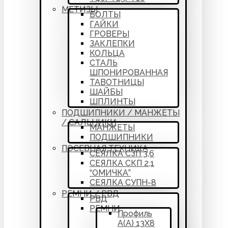
МЕТИЗЫ
БОЛТЫ
ГАЙКИ
ГРОВЕРЫ
ЗАКЛЕПКИ
КОЛЬЦА
СТАЛЬ
ШПОНИРОВАННАЯ
ТАВОТНИЦЫ
ШАЙБЫ
ШПЛИНТЫ
ПОДШИПНИКИ / МАНЖЕТЫ
/ САЛЬНИКИ
МАНЖЕТЫ
ПОДШИПНИКИ
ПОСЕВНАЯ ТЕХНИКА
СЕЯЛКА СЗП 3,6
СЕЯЛКА СКП 2,1
“ОМИЧКА”
СЕЯЛКА СУПН-8
РЕМНИ / РВД
РВД
РЕМНИ
Профиль
А(А) 13Х8