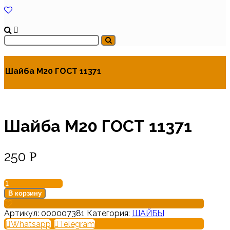
Шайба М20 ГОСТ 11371
Шайба М20 ГОСТ 11371
250
Р
Количество
товара
В корзину
Шайба
М20
Артикул:
000007381
Категория:
ШАЙБЫ
ГОСТ
Whatsapp
Telegram