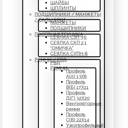
ШАЙБЫ
ШПЛИНТЫ
ПОДШИПНИКИ / МАНЖЕТЫ
/ САЛЬНИКИ
МАНЖЕТЫ
ПОДШИПНИКИ
ПОСЕВНАЯ ТЕХНИКА
СЕЯЛКА СЗП 3,6
СЕЯЛКА СКП 2,1
“ОМИЧКА”
СЕЯЛКА СУПН-8
РЕМНИ / РВД
РВД
РЕМНИ
Профиль
А(А) 13Х8
Профиль
В(Б) 17Х11
Профиль
Д(Г) 32Х20
Вентиляторные
ремни
Профиль
С(В) 22Х14
Узкопрофильный