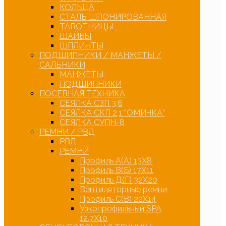
КОЛЬЦА
СТАЛЬ ШПОНИРОВАННАЯ
ТАВОТНИЦЫ
ШАЙБЫ
ШПЛИНТЫ
ПОДШИПНИКИ / МАНЖЕТЫ /
САЛЬНИКИ
МАНЖЕТЫ
ПОДШИПНИКИ
ПОСЕВНАЯ ТЕХНИКА
СЕЯЛКА СЗП 3,6
СЕЯЛКА СКП 2,1 “ОМИЧКА”
СЕЯЛКА СУПН-8
РЕМНИ / РВД
РВД
РЕМНИ
Профиль А(А) 13Х8
Профиль В(Б) 17Х11
Профиль Д(Г) 32Х20
Вентиляторные ремни
Профиль С(В) 22Х14
Узкопрофильный SPA
12,7Х10