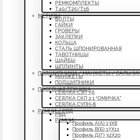
РЕМКОМПЛЕКТЫ
Т40/Т25/Т16
МЕТИЗЫ
БОЛТЫ
ГАЙКИ
ГРОВЕРЫ
ЗАКЛЕПКИ
КОЛЬЦА
СТАЛЬ ШПОНИРОВАННАЯ
ТАВОТНИЦЫ
ШАЙБЫ
ШПЛИНТЫ
ПОДШИПНИКИ / МАНЖЕТЫ / САЛЬНИ
МАНЖЕТЫ
ПОДШИПНИКИ
ПОСЕВНАЯ ТЕХНИКА
СЕЯЛКА СЗП 3,6
СЕЯЛКА СКП 2,1 “ОМИЧКА”
СЕЯЛКА СУПН-8
РЕМНИ / РВД
РВД
РЕМНИ
Профиль А(А) 13Х8
Профиль В(Б) 17Х11
Профиль Д(Г) 32Х20