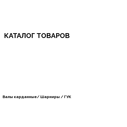
бро пожаловать в СибАгроБизнес
КАТАЛОГ ТОВАРОВ
Валы карданные/ Шарниры / ГУК