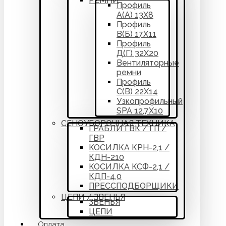
РЕМНИ
Профиль
А(А) 13Х8
Профиль
В(Б) 17Х11
Профиль
Д(Г) 32Х20
Вентиляторные
ремни
Профиль
С(В) 22Х14
Узкопрофильный
SPA 12,7Х10
СЕНОУБОРОЧНАЯ ТЕХНИКА
ГРАБЛИ ГВК / ГП /
ГВР
КОСИЛКА КРН-2,1 /
КДН-210
КОСИЛКА КСФ-2,1 /
КДП-4,0
ПРЕССПОДБОРЩИКИ
ЦЕПИ / ЗВЕНЬЯ
ЗВЕНЬЯ
ЦЕПИ
Оплата