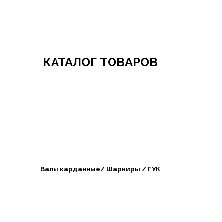
Добро пожаловать в СибАгроБизнес
КАТАЛОГ ТОВАРОВ
Валы карданные/ Шарниры / ГУК