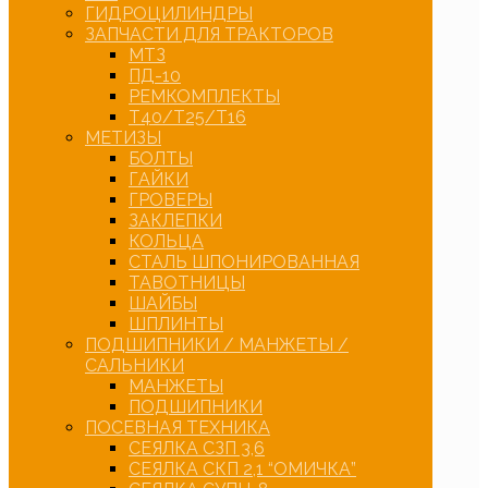
ГИДРОЦИЛИНДРЫ
ЗАПЧАСТИ ДЛЯ ТРАКТОРОВ
МТЗ
ПД-10
РЕМКОМПЛЕКТЫ
Т40/Т25/Т16
МЕТИЗЫ
БОЛТЫ
ГАЙКИ
ГРОВЕРЫ
ЗАКЛЕПКИ
КОЛЬЦА
СТАЛЬ ШПОНИРОВАННАЯ
ТАВОТНИЦЫ
ШАЙБЫ
ШПЛИНТЫ
ПОДШИПНИКИ / МАНЖЕТЫ /
САЛЬНИКИ
МАНЖЕТЫ
ПОДШИПНИКИ
ПОСЕВНАЯ ТЕХНИКА
СЕЯЛКА СЗП 3,6
СЕЯЛКА СКП 2,1 “ОМИЧКА”