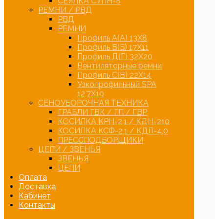
СЕЯЛКА СУПН-8
РЕМНИ / РВД
РВД
РЕМНИ
Профиль А(А) 13Х8
Профиль В(Б) 17Х11
Профиль Д(Г) 32Х20
Вентиляторные ремни
Профиль С(В) 22Х14
Узкопрофильный SPA
12,7Х10
СЕНОУБОРОЧНАЯ ТЕХНИКА
ГРАБЛИ ГВК / ГП / ГВР
КОСИЛКА КРН-2,1 / КДН-210
КОСИЛКА КСФ-2,1 / КДП-4,0
ПРЕССПОДБОРЩИКИ
ЦЕПИ / ЗВЕНЬЯ
ЗВЕНЬЯ
ЦЕПИ
Оплата
Доставка
Кабинет
Контакты