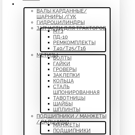
Каталог
ВАЛЫ КАРДАННЫЕ/
ШАРНИРЫ /ГУК
ГИДРОЦИЛИНДРЫ
ЗАПЧАСТИ ДЛЯ ТРАКТОРОВ
МТЗ
ПД-10
РЕМКОМПЛЕКТЫ
Т40/Т25/Т16
МЕТИЗЫ
БОЛТЫ
ГАЙКИ
ГРОВЕРЫ
ЗАКЛЕПКИ
КОЛЬЦА
СТАЛЬ
ШПОНИРОВАННАЯ
ТАВОТНИЦЫ
ШАЙБЫ
ШПЛИНТЫ
ПОДШИПНИКИ / МАНЖЕТЫ
/ САЛЬНИКИ
МАНЖЕТЫ
ПОДШИПНИКИ