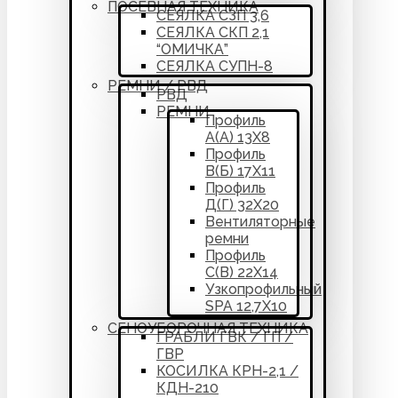
ПОСЕВНАЯ ТЕХНИКА
СЕЯЛКА СЗП 3,6
СЕЯЛКА СКП 2,1
“ОМИЧКА”
СЕЯЛКА СУПН-8
РЕМНИ / РВД
РВД
РЕМНИ
Профиль
А(А) 13Х8
Профиль
В(Б) 17Х11
Профиль
Д(Г) 32Х20
Вентиляторные
ремни
Профиль
С(В) 22Х14
Узкопрофильный
SPA 12,7Х10
СЕНОУБОРОЧНАЯ ТЕХНИКА
ГРАБЛИ ГВК / ГП /
ГВР
КОСИЛКА КРН-2,1 /
КДН-210