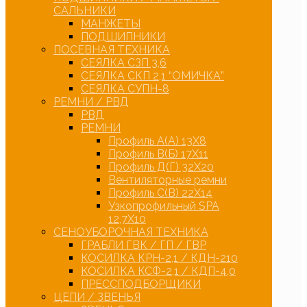
САЛЬНИКИ
МАНЖЕТЫ
ПОДШИПНИКИ
ПОСЕВНАЯ ТЕХНИКА
СЕЯЛКА СЗП 3,6
СЕЯЛКА СКП 2,1 “ОМИЧКА”
СЕЯЛКА СУПН-8
РЕМНИ / РВД
РВД
РЕМНИ
Профиль А(А) 13Х8
Профиль В(Б) 17Х11
Профиль Д(Г) 32Х20
Вентиляторные ремни
Профиль С(В) 22Х14
Узкопрофильный SPA
12,7Х10
СЕНОУБОРОЧНАЯ ТЕХНИКА
ГРАБЛИ ГВК / ГП / ГВР
КОСИЛКА КРН-2,1 / КДН-210
КОСИЛКА КСФ-2,1 / КДП-4,0
ПРЕССПОДБОРЩИКИ
ЦЕПИ / ЗВЕНЬЯ