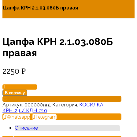
Цапфа КРН 2.1.03.080Б правая
Цапфа КРН 2.1.03.080Б
правая
2250
Р
Количество
товара
В корзину
Цапфа
КРН
Артикул:
000000991
Категория:
КОСИЛКА
2.1.03.080Б
КРН-2,1 / КДН-210
правая
Whatsapp
Telegram
Описание