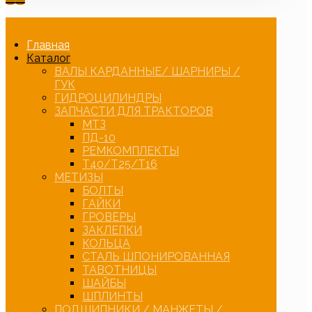
Главная
Каталог
ВАЛЫ КАРДАННЫЕ/ ШАРНИРЫ /
ГУК
ГИДРОЦИЛИНДРЫ
ЗАПЧАСТИ ДЛЯ ТРАКТОРОВ
МТЗ
ПД-10
РЕМКОМПЛЕКТЫ
Т40/Т25/Т16
МЕТИЗЫ
БОЛТЫ
ГАЙКИ
ГРОВЕРЫ
ЗАКЛЕПКИ
КОЛЬЦА
СТАЛЬ ШПОНИРОВАННАЯ
ТАВОТНИЦЫ
ШАЙБЫ
ШПЛИНТЫ
ПОДШИПНИКИ / МАНЖЕТЫ /