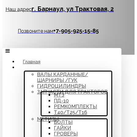
г. Барнаул, ул Трактовая, 2
Наш адрес
‪+7-905-925-15-85
Позвоните нам
Главная
Каталог
ВАЛЫ КАРДАННЫЕ/
ШАРНИРЫ /ГУК
ГИДРОЦИЛИНДРЫ
ЗАПЧАСТИ ДЛЯ ТРАКТОРОВ
МТЗ
ПД-10
РЕМКОМПЛЕКТЫ
Т40/Т25/Т16
МЕТИЗЫ
БОЛТЫ
ГАЙКИ
ГРОВЕРЫ