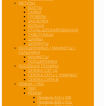
МЕТИЗЫ
БОЛТЫ
ГАЙКИ
ГРОВЕРЫ
ЗАКЛЕПКИ
КОЛЬЦА
СТАЛЬ ШПОНИРОВАННАЯ
ТАВОТНИЦЫ
ШАЙБЫ
ШПЛИНТЫ
ПОДШИПНИКИ / МАНЖЕТЫ /
САЛЬНИКИ
МАНЖЕТЫ
ПОДШИПНИКИ
ПОСЕВНАЯ ТЕХНИКА
СЕЯЛКА СЗП 3,6
СЕЯЛКА СКП 2,1 “ОМИЧКА”
СЕЯЛКА СУПН-8
РЕМНИ / РВД
РВД
РЕМНИ
Профиль А(А) 13Х8
Профиль В(Б) 17Х11