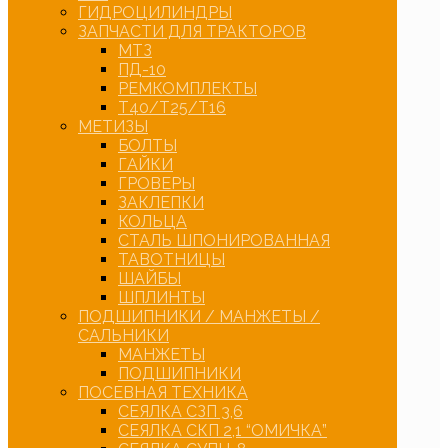
ГИДРОЦИЛИНДРЫ
ЗАПЧАСТИ ДЛЯ ТРАКТОРОВ
МТЗ
ПД-10
РЕМКОМПЛЕКТЫ
Т40/Т25/Т16
МЕТИЗЫ
БОЛТЫ
ГАЙКИ
ГРОВЕРЫ
ЗАКЛЕПКИ
КОЛЬЦА
СТАЛЬ ШПОНИРОВАННАЯ
ТАВОТНИЦЫ
ШАЙБЫ
ШПЛИНТЫ
ПОДШИПНИКИ / МАНЖЕТЫ /
САЛЬНИКИ
МАНЖЕТЫ
ПОДШИПНИКИ
ПОСЕВНАЯ ТЕХНИКА
СЕЯЛКА СЗП 3,6
СЕЯЛКА СКП 2,1 “ОМИЧКА”