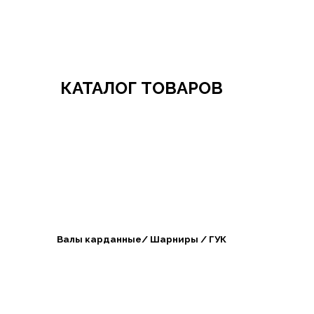
Добро пожаловать в СибАгроБизнес
КАТАЛОГ ТОВАРОВ
Валы карданные/ Шарниры / ГУК