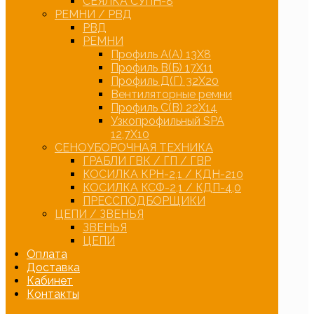
СЕЯЛКА СУПН-8
РЕМНИ / РВД
РВД
РЕМНИ
Профиль А(А) 13Х8
Профиль В(Б) 17Х11
Профиль Д(Г) 32Х20
Вентиляторные ремни
Профиль С(В) 22Х14
Узкопрофильный SPA
12,7Х10
СЕНОУБОРОЧНАЯ ТЕХНИКА
ГРАБЛИ ГВК / ГП / ГВР
КОСИЛКА КРН-2,1 / КДН-210
КОСИЛКА КСФ-2,1 / КДП-4,0
ПРЕССПОДБОРЩИКИ
ЦЕПИ / ЗВЕНЬЯ
ЗВЕНЬЯ
ЦЕПИ
Оплата
Доставка
Кабинет
Контакты