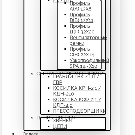
РЕМНИ
Профиль
А(А) 13Х8
Профиль
В(Б) 17Х11
Профиль
Д(Г) 32Х20
Вентиляторные
ремни
Профиль
С(В) 22Х14
Узкопрофильный
SPA 12,7Х10
СЕНОУБОРОЧНАЯ ТЕХНИКА
ГРАБЛИ ГВК / ГП /
ГВР
КОСИЛКА КРН-2,1 /
КДН-210
КОСИЛКА КСФ-2,1 /
КДП-4,0
ПРЕССПОДБОРЩИКИ
ЦЕПИ / ЗВЕНЬЯ
ЗВЕНЬЯ
ЦЕПИ
Оплата