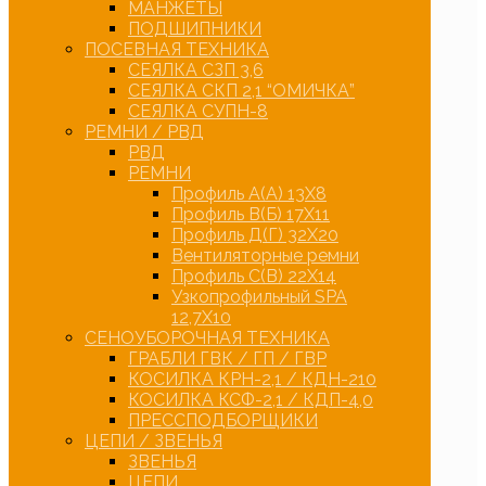
МАНЖЕТЫ
ПОДШИПНИКИ
ПОСЕВНАЯ ТЕХНИКА
СЕЯЛКА СЗП 3,6
СЕЯЛКА СКП 2,1 “ОМИЧКА”
СЕЯЛКА СУПН-8
РЕМНИ / РВД
РВД
РЕМНИ
Профиль А(А) 13Х8
Профиль В(Б) 17Х11
Профиль Д(Г) 32Х20
Вентиляторные ремни
Профиль С(В) 22Х14
Узкопрофильный SPA
12,7Х10
СЕНОУБОРОЧНАЯ ТЕХНИКА
ГРАБЛИ ГВК / ГП / ГВР
КОСИЛКА КРН-2,1 / КДН-210
КОСИЛКА КСФ-2,1 / КДП-4,0
ПРЕССПОДБОРЩИКИ
ЦЕПИ / ЗВЕНЬЯ
ЗВЕНЬЯ
ЦЕПИ