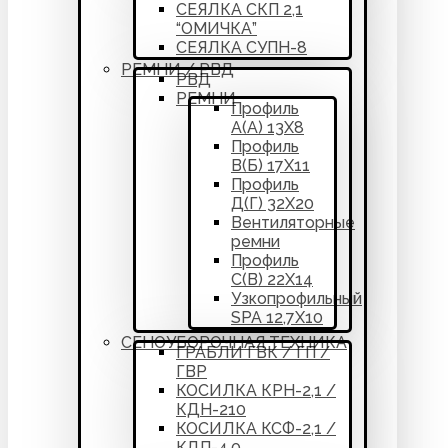
СЕЯЛКА СКП 2,1
“ОМИЧКА”
СЕЯЛКА СУПН-8
РЕМНИ / РВД
РВД
РЕМНИ
Профиль
А(А) 13Х8
Профиль
В(Б) 17Х11
Профиль
Д(Г) 32Х20
Вентиляторные
ремни
Профиль
С(В) 22Х14
Узкопрофильный
SPA 12,7Х10
СЕНОУБОРОЧНАЯ ТЕХНИКА
ГРАБЛИ ГВК / ГП /
ГВР
КОСИЛКА КРН-2,1 /
КДН-210
КОСИЛКА КСФ-2,1 /
КДП-4,0