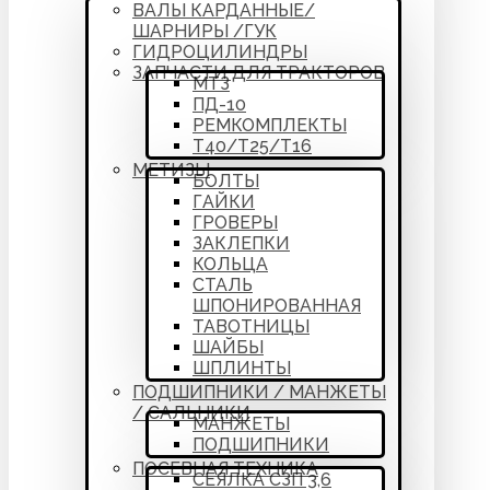
ВАЛЫ КАРДАННЫЕ/
ШАРНИРЫ /ГУК
ГИДРОЦИЛИНДРЫ
ЗАПЧАСТИ ДЛЯ ТРАКТОРОВ
МТЗ
ПД-10
РЕМКОМПЛЕКТЫ
Т40/Т25/Т16
МЕТИЗЫ
БОЛТЫ
ГАЙКИ
ГРОВЕРЫ
ЗАКЛЕПКИ
КОЛЬЦА
СТАЛЬ
ШПОНИРОВАННАЯ
ТАВОТНИЦЫ
ШАЙБЫ
ШПЛИНТЫ
ПОДШИПНИКИ / МАНЖЕТЫ
/ САЛЬНИКИ
МАНЖЕТЫ
ПОДШИПНИКИ
ПОСЕВНАЯ ТЕХНИКА
СЕЯЛКА СЗП 3,6