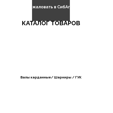
Добро пожаловать в СибАгроБизнес
КАТАЛОГ ТОВАРОВ
Валы карданные/ Шарниры / ГУК