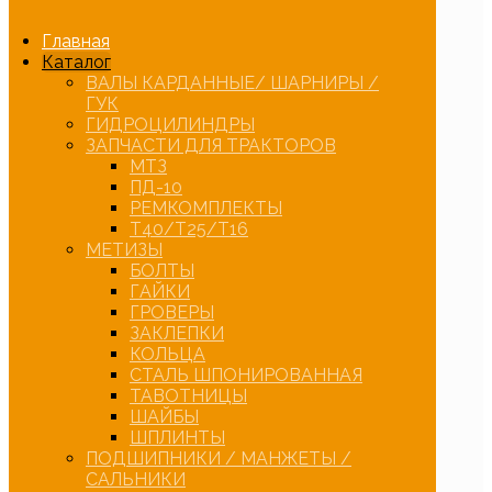
Главная
Каталог
ВАЛЫ КАРДАННЫЕ/ ШАРНИРЫ /
ГУК
ГИДРОЦИЛИНДРЫ
ЗАПЧАСТИ ДЛЯ ТРАКТОРОВ
МТЗ
ПД-10
РЕМКОМПЛЕКТЫ
Т40/Т25/Т16
МЕТИЗЫ
БОЛТЫ
ГАЙКИ
ГРОВЕРЫ
ЗАКЛЕПКИ
КОЛЬЦА
СТАЛЬ ШПОНИРОВАННАЯ
ТАВОТНИЦЫ
ШАЙБЫ
ШПЛИНТЫ
ПОДШИПНИКИ / МАНЖЕТЫ /
САЛЬНИКИ