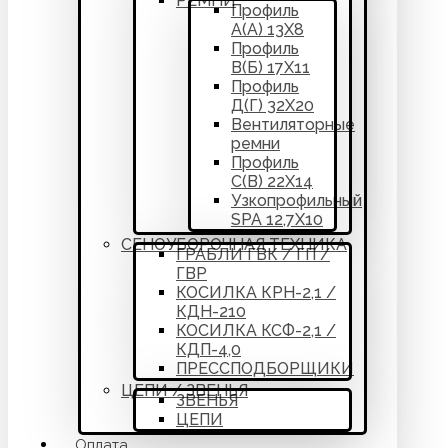
РЕМНИ
Профиль
А(А) 13Х8
Профиль
В(Б) 17Х11
Профиль
Д(Г) 32Х20
Вентиляторные
ремни
Профиль
С(В) 22Х14
Узкопрофильный
SPA 12,7Х10
СЕНОУБОРОЧНАЯ ТЕХНИКА
ГРАБЛИ ГВК / ГП /
ГВР
КОСИЛКА КРН-2,1 /
КДН-210
КОСИЛКА КСФ-2,1 /
КДП-4,0
ПРЕССПОДБОРЩИКИ
ЦЕПИ / ЗВЕНЬЯ
ЗВЕНЬЯ
ЦЕПИ
Оплата