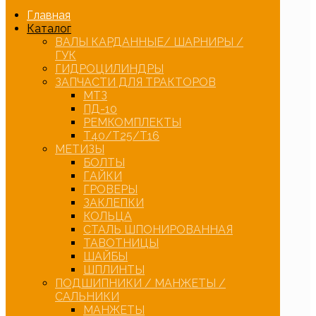
Главная
Каталог
ВАЛЫ КАРДАННЫЕ/ ШАРНИРЫ /
ГУК
ГИДРОЦИЛИНДРЫ
ЗАПЧАСТИ ДЛЯ ТРАКТОРОВ
МТЗ
ПД-10
РЕМКОМПЛЕКТЫ
Т40/Т25/Т16
МЕТИЗЫ
БОЛТЫ
ГАЙКИ
ГРОВЕРЫ
ЗАКЛЕПКИ
КОЛЬЦА
СТАЛЬ ШПОНИРОВАННАЯ
ТАВОТНИЦЫ
ШАЙБЫ
ШПЛИНТЫ
ПОДШИПНИКИ / МАНЖЕТЫ /
САЛЬНИКИ
МАНЖЕТЫ