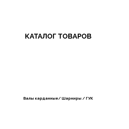
Добро пожаловать в СибАгроБизнес
КАТАЛОГ ТОВАРОВ
Валы карданные/ Шарниры / ГУК