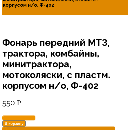
корпусом н/о, Ф-402
Фонарь передний МТЗ,
трактора, комбайны,
минитрактора,
мотоколяски, с пластм.
корпусом н/о, Ф-402
550
Р
Количество
товара
В корзину
Фонарь