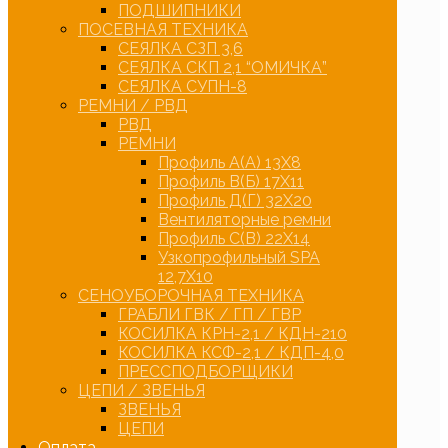
ПОДШИПНИКИ
ПОСЕВНАЯ ТЕХНИКА
СЕЯЛКА СЗП 3,6
СЕЯЛКА СКП 2,1 “ОМИЧКА”
СЕЯЛКА СУПН-8
РЕМНИ / РВД
РВД
РЕМНИ
Профиль А(А) 13Х8
Профиль В(Б) 17Х11
Профиль Д(Г) 32Х20
Вентиляторные ремни
Профиль С(В) 22Х14
Узкопрофильный SPA
12,7Х10
СЕНОУБОРОЧНАЯ ТЕХНИКА
ГРАБЛИ ГВК / ГП / ГВР
КОСИЛКА КРН-2,1 / КДН-210
КОСИЛКА КСФ-2,1 / КДП-4,0
ПРЕССПОДБОРЩИКИ
ЦЕПИ / ЗВЕНЬЯ
ЗВЕНЬЯ
ЦЕПИ
Оплата