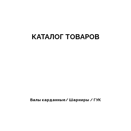
Добро пожаловать в СибАгроБизнес
КАТАЛОГ ТОВАРОВ
Валы карданные/ Шарниры / ГУК