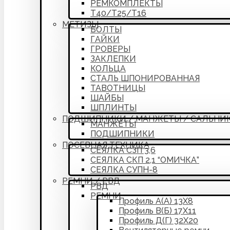
РЕМКОМПЛЕКТЫ
Т40/Т25/Т16
МЕТИЗЫ
БОЛТЫ
ГАЙКИ
ГРОВЕРЫ
ЗАКЛЕПКИ
КОЛЬЦА
СТАЛЬ ШПОНИРОВАННАЯ
ТАВОТНИЦЫ
ШАЙБЫ
ШПЛИНТЫ
ПОДШИПНИКИ / МАНЖЕТЫ / САЛЬНИ
МАНЖЕТЫ
ПОДШИПНИКИ
ПОСЕВНАЯ ТЕХНИКА
СЕЯЛКА СЗП 3,6
СЕЯЛКА СКП 2,1 “ОМИЧКА”
СЕЯЛКА СУПН-8
РЕМНИ / РВД
РВД
РЕМНИ
Профиль А(А) 13Х8
Профиль В(Б) 17Х11
Профиль Д(Г) 32Х20