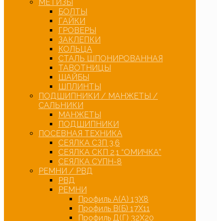
МЕТИЗЫ
БОЛТЫ
ГАЙКИ
ГРОВЕРЫ
ЗАКЛЕПКИ
КОЛЬЦА
СТАЛЬ ШПОНИРОВАННАЯ
ТАВОТНИЦЫ
ШАЙБЫ
ШПЛИНТЫ
ПОДШИПНИКИ / МАНЖЕТЫ /
САЛЬНИКИ
МАНЖЕТЫ
ПОДШИПНИКИ
ПОСЕВНАЯ ТЕХНИКА
СЕЯЛКА СЗП 3,6
СЕЯЛКА СКП 2,1 “ОМИЧКА”
СЕЯЛКА СУПН-8
РЕМНИ / РВД
РВД
РЕМНИ
Профиль А(А) 13Х8
Профиль В(Б) 17Х11
Профиль Д(Г) 32Х20