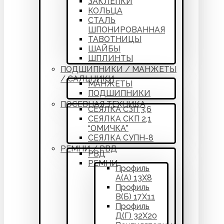
ЗАКЛЕПКИ
КОЛЬЦА
СТАЛЬ
ШПОНИРОВАННАЯ
ТАВОТНИЦЫ
ШАЙБЫ
ШПЛИНТЫ
ПОДШИПНИКИ / МАНЖЕТЫ
/ САЛЬНИКИ
МАНЖЕТЫ
ПОДШИПНИКИ
ПОСЕВНАЯ ТЕХНИКА
СЕЯЛКА СЗП 3,6
СЕЯЛКА СКП 2,1
“ОМИЧКА”
СЕЯЛКА СУПН-8
РЕМНИ / РВД
РВД
РЕМНИ
Профиль
А(А) 13Х8
Профиль
В(Б) 17Х11
Профиль
Д(Г) 32Х20