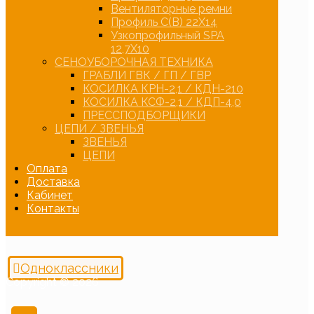
Вентиляторные ремни
Профиль С(В) 22Х14
Узкопрофильный SPA
12,7Х10
СЕНОУБОРОЧНАЯ ТЕХНИКА
ГРАБЛИ ГВК / ГП / ГВР
КОСИЛКА КРН-2,1 / КДН-210
КОСИЛКА КСФ-2,1 / КДП-4,0
ПРЕССПОДБОРЩИКИ
ЦЕПИ / ЗВЕНЬЯ
ЗВЕНЬЯ
ЦЕПИ
Оплата
Доставка
Кабинет
Контакты
Одноклассники
Copyright © 2026