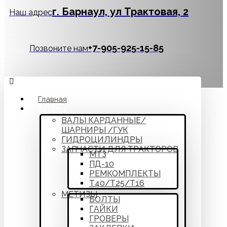
г. Барнаул, ул Трактовая, 2
Наш адрес
‪+7-905-925-15-85
Позвоните нам
Главная
Каталог
ВАЛЫ КАРДАННЫЕ/
ШАРНИРЫ /ГУК
ГИДРОЦИЛИНДРЫ
ЗАПЧАСТИ ДЛЯ ТРАКТОРОВ
МТЗ
ПД-10
РЕМКОМПЛЕКТЫ
Т40/Т25/Т16
МЕТИЗЫ
БОЛТЫ
ГАЙКИ
ГРОВЕРЫ