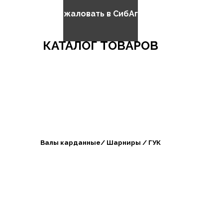
Добро пожаловать в СибАгроБизнес
КАТАЛОГ ТОВАРОВ
Валы карданные/ Шарниры / ГУК