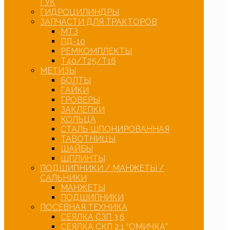
ГУК
ГИДРОЦИЛИНДРЫ
ЗАПЧАСТИ ДЛЯ ТРАКТОРОВ
МТЗ
ПД-10
РЕМКОМПЛЕКТЫ
Т40/Т25/Т16
МЕТИЗЫ
БОЛТЫ
ГАЙКИ
ГРОВЕРЫ
ЗАКЛЕПКИ
КОЛЬЦА
СТАЛЬ ШПОНИРОВАННАЯ
ТАВОТНИЦЫ
ШАЙБЫ
ШПЛИНТЫ
ПОДШИПНИКИ / МАНЖЕТЫ /
САЛЬНИКИ
МАНЖЕТЫ
ПОДШИПНИКИ
ПОСЕВНАЯ ТЕХНИКА
СЕЯЛКА СЗП 3,6
СЕЯЛКА СКП 2,1 “ОМИЧКА”