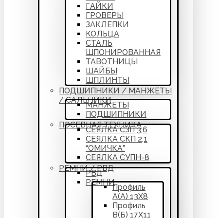
ГАЙКИ
ГРОВЕРЫ
ЗАКЛЕПКИ
КОЛЬЦА
СТАЛЬ
ШПОНИРОВАННАЯ
ТАВОТНИЦЫ
ШАЙБЫ
ШПЛИНТЫ
ПОДШИПНИКИ / МАНЖЕТЫ
/ САЛЬНИКИ
МАНЖЕТЫ
ПОДШИПНИКИ
ПОСЕВНАЯ ТЕХНИКА
СЕЯЛКА СЗП 3,6
СЕЯЛКА СКП 2,1
“ОМИЧКА”
СЕЯЛКА СУПН-8
РЕМНИ / РВД
РВД
РЕМНИ
Профиль
А(А) 13Х8
Профиль
В(Б) 17Х11