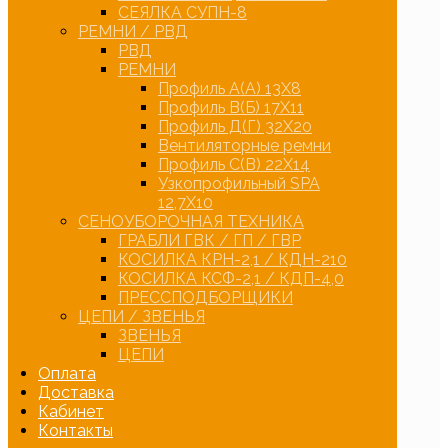
СЕЯЛКА СУПН-8
РЕМНИ / РВД
РВД
РЕМНИ
Профиль А(А) 13Х8
Профиль В(Б) 17Х11
Профиль Д(Г) 32Х20
Вентиляторные ремни
Профиль С(В) 22Х14
Узкопрофильный SPA
12,7Х10
СЕНОУБОРОЧНАЯ ТЕХНИКА
ГРАБЛИ ГВК / ГП / ГВР
КОСИЛКА КРН-2,1 / КДН-210
КОСИЛКА КСФ-2,1 / КДП-4,0
ПРЕССПОДБОРЩИКИ
ЦЕПИ / ЗВЕНЬЯ
ЗВЕНЬЯ
ЦЕПИ
Оплата
Доставка
Кабинет
Контакты