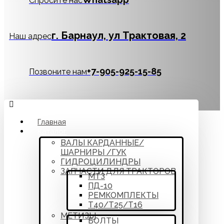
Спросите нас
г. Барнаул, ул Трактовая, 2
Наш адрес
‪+7-905-925-15-85
Позвоните нам
Главная
Каталог
ВАЛЫ КАРДАННЫЕ/
ШАРНИРЫ /ГУК
ГИДРОЦИЛИНДРЫ
ЗАПЧАСТИ ДЛЯ ТРАКТОРОВ
МТЗ
ПД-10
РЕМКОМПЛЕКТЫ
Т40/Т25/Т16
МЕТИЗЫ
БОЛТЫ