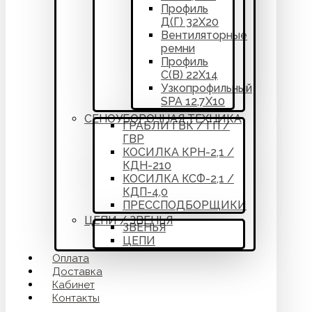
Профиль
Д(Г) 32Х20
Вентиляторные
ремни
Профиль
С(В) 22Х14
Узкопрофильный
SPA 12,7Х10
СЕНОУБОРОЧНАЯ ТЕХНИКА
ГРАБЛИ ГВК / ГП /
ГВР
КОСИЛКА КРН-2,1 /
КДН-210
КОСИЛКА КСФ-2,1 /
КДП-4,0
ПРЕССПОДБОРЩИКИ
ЦЕПИ / ЗВЕНЬЯ
ЗВЕНЬЯ
ЦЕПИ
Оплата
Доставка
Кабинет
Контакты