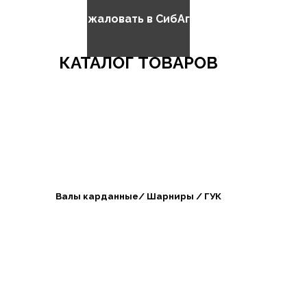
Добро пожаловать в СибАгроБизнес
КАТАЛОГ ТОВАРОВ
Валы карданные/ Шарниры / ГУК