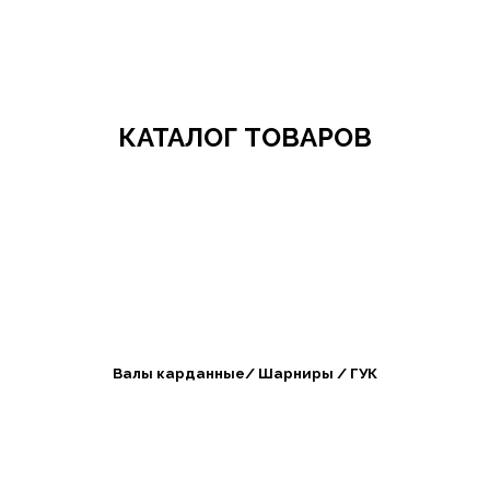
Добро пожаловать в СибАгроБизнес
КАТАЛОГ ТОВАРОВ
Валы карданные/ Шарниры / ГУК