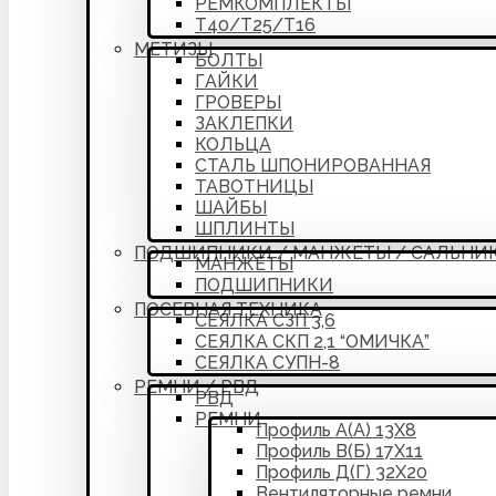
РЕМКОМПЛЕКТЫ
Т40/Т25/Т16
МЕТИЗЫ
БОЛТЫ
ГАЙКИ
ГРОВЕРЫ
ЗАКЛЕПКИ
КОЛЬЦА
СТАЛЬ ШПОНИРОВАННАЯ
ТАВОТНИЦЫ
ШАЙБЫ
ШПЛИНТЫ
ПОДШИПНИКИ / МАНЖЕТЫ / САЛЬНИ
МАНЖЕТЫ
ПОДШИПНИКИ
ПОСЕВНАЯ ТЕХНИКА
СЕЯЛКА СЗП 3,6
СЕЯЛКА СКП 2,1 “ОМИЧКА”
СЕЯЛКА СУПН-8
РЕМНИ / РВД
РВД
РЕМНИ
Профиль А(А) 13Х8
Профиль В(Б) 17Х11
Профиль Д(Г) 32Х20
Вентиляторные ремни