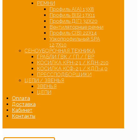
РЕМНИ
Профиль А(А) 13Х8
Профиль В(Б) 17Х11
Профиль Д(Г) 32Х20
Вентиляторные ремни
Профиль С(В) 22Х14
Узкопрофильный SPA
12,7Х10
СЕНОУБОРОЧНАЯ ТЕХНИКА
ГРАБЛИ ГВК / ГП / ГВР
КОСИЛКА КРН-2,1 / КДН-210
КОСИЛКА КСФ-2,1 / КДП-4,0
ПРЕССПОДБОРЩИКИ
ЦЕПИ / ЗВЕНЬЯ
ЗВЕНЬЯ
ЦЕПИ
Оплата
Доставка
Кабинет
Контакты