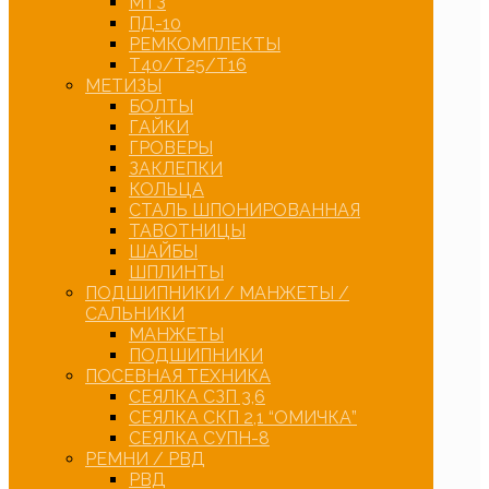
МТЗ
ПД-10
РЕМКОМПЛЕКТЫ
Т40/Т25/Т16
МЕТИЗЫ
БОЛТЫ
ГАЙКИ
ГРОВЕРЫ
ЗАКЛЕПКИ
КОЛЬЦА
СТАЛЬ ШПОНИРОВАННАЯ
ТАВОТНИЦЫ
ШАЙБЫ
ШПЛИНТЫ
ПОДШИПНИКИ / МАНЖЕТЫ /
САЛЬНИКИ
МАНЖЕТЫ
ПОДШИПНИКИ
ПОСЕВНАЯ ТЕХНИКА
СЕЯЛКА СЗП 3,6
СЕЯЛКА СКП 2,1 “ОМИЧКА”
СЕЯЛКА СУПН-8
РЕМНИ / РВД
РВД