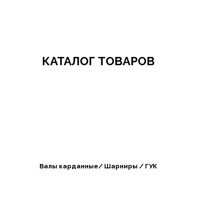
Добро пожаловать в СибАгроБизнес
КАТАЛОГ ТОВАРОВ
Валы карданные/ Шарниры / ГУК