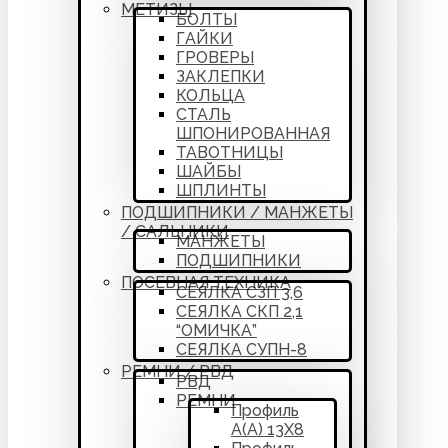
МЕТИЗЫ
БОЛТЫ
ГАЙКИ
ГРОВЕРЫ
ЗАКЛЕПКИ
КОЛЬЦА
СТАЛЬ
ШПОНИРОВАННАЯ
ТАВОТНИЦЫ
ШАЙБЫ
ШПЛИНТЫ
ПОДШИПНИКИ / МАНЖЕТЫ
/ САЛЬНИКИ
МАНЖЕТЫ
ПОДШИПНИКИ
ПОСЕВНАЯ ТЕХНИКА
СЕЯЛКА СЗП 3,6
СЕЯЛКА СКП 2,1
“ОМИЧКА”
СЕЯЛКА СУПН-8
РЕМНИ / РВД
РВД
РЕМНИ
Профиль
А(А) 13Х8