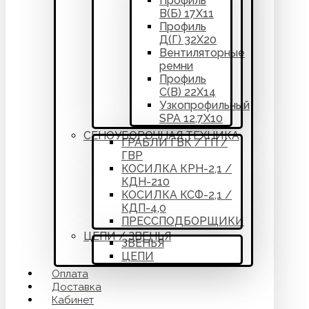
Профиль
В(Б) 17Х11
Профиль
Д(Г) 32Х20
Вентиляторные
ремни
Профиль
С(В) 22Х14
Узкопрофильный
SPA 12,7Х10
СЕНОУБОРОЧНАЯ ТЕХНИКА
ГРАБЛИ ГВК / ГП /
ГВР
КОСИЛКА КРН-2,1 /
КДН-210
КОСИЛКА КСФ-2,1 /
КДП-4,0
ПРЕССПОДБОРЩИКИ
ЦЕПИ / ЗВЕНЬЯ
ЗВЕНЬЯ
ЦЕПИ
Оплата
Доставка
Кабинет