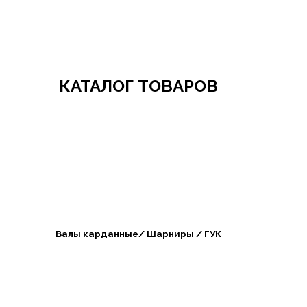
Добро пожаловать в СибАгроБизнес
КАТАЛОГ ТОВАРОВ
Валы карданные/ Шарниры / ГУК