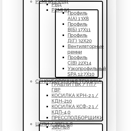
РЕМНИ / РВД
РВД
РЕМНИ
Профиль
А(А) 13Х8
Профиль
В(Б) 17Х11
Профиль
Д(Г) 32Х20
Вентиляторные
ремни
Профиль
С(В) 22Х14
Узкопрофильный
SPA 12,7Х10
СЕНОУБОРОЧНАЯ ТЕХНИКА
ГРАБЛИ ГВК / ГП /
ГВР
КОСИЛКА КРН-2,1 /
КДН-210
КОСИЛКА КСФ-2,1 /
КДП-4,0
ПРЕССПОДБОРЩИКИ
ЦЕПИ / ЗВЕНЬЯ
ЗВЕНЬЯ