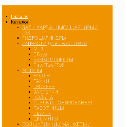
Главная
Каталог
ВАЛЫ КАРДАННЫЕ/ ШАРНИРЫ /
ГУК
ГИДРОЦИЛИНДРЫ
ЗАПЧАСТИ ДЛЯ ТРАКТОРОВ
МТЗ
ПД-10
РЕМКОМПЛЕКТЫ
Т40/Т25/Т16
МЕТИЗЫ
БОЛТЫ
ГАЙКИ
ГРОВЕРЫ
ЗАКЛЕПКИ
КОЛЬЦА
СТАЛЬ ШПОНИРОВАННАЯ
ТАВОТНИЦЫ
ШАЙБЫ
ШПЛИНТЫ
ПОДШИПНИКИ / МАНЖЕТЫ /