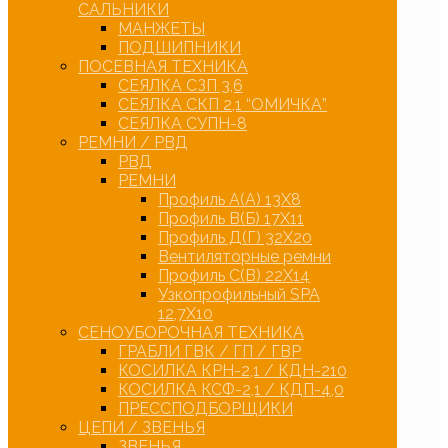
САЛЬНИКИ
МАНЖЕТЫ
ПОДШИПНИКИ
ПОСЕВНАЯ ТЕХНИКА
СЕЯЛКА СЗП 3,6
СЕЯЛКА СКП 2,1 “ОМИЧКА”
СЕЯЛКА СУПН-8
РЕМНИ / РВД
РВД
РЕМНИ
Профиль А(А) 13Х8
Профиль В(Б) 17Х11
Профиль Д(Г) 32Х20
Вентиляторные ремни
Профиль С(В) 22Х14
Узкопрофильный SPA
12,7Х10
СЕНОУБОРОЧНАЯ ТЕХНИКА
ГРАБЛИ ГВК / ГП / ГВР
КОСИЛКА КРН-2,1 / КДН-210
КОСИЛКА КСФ-2,1 / КДП-4,0
ПРЕССПОДБОРЩИКИ
ЦЕПИ / ЗВЕНЬЯ
ЗВЕНЬЯ