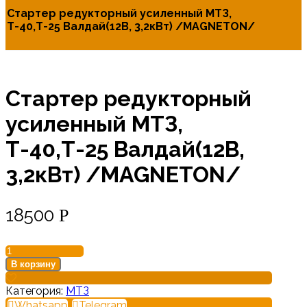
Стартер редукторный усиленный МТЗ,
Т-40,Т-25 Валдай(12В, 3,2кВт) /MAGNETON/
Стартер редукторный
усиленный МТЗ,
Т-40,Т-25 Валдай(12В,
3,2кВт) /MAGNETON/
18500
Р
Количество
товара
В корзину
Стартер
редукторный
Категория:
МТЗ
усиленный
Whatsapp
Telegram