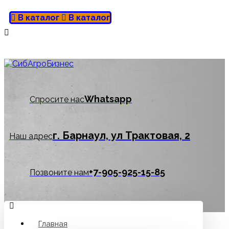
В каталог
В каталог
Whatsapp
Спросите нас
г. Барнаул, ул Трактовая, 2
Наш адрес
‪+7-905-925-15-85
Позвоните нам
Главная