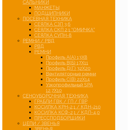
САЛЬНИКИ
МАНЖЕТЫ
ПОДШИПНИКИ
ПОСЕВНАЯ ТЕХНИКА
СЕЯЛКА СЗП 3,6
СЕЯЛКА СКП 2,1 “ОМИЧКА”
СЕЯЛКА СУПН-8
РЕМНИ / РВД
РВД
РЕМНИ
Профиль А(А) 13Х8
Профиль В(Б) 17Х11
Профиль Д(Г) 32Х20
Вентиляторные ремни
Профиль С(В) 22Х14
Узкопрофильный SPA
12,7Х10
СЕНОУБОРОЧНАЯ ТЕХНИКА
ГРАБЛИ ГВК / ГП / ГВР
КОСИЛКА КРН-2,1 / КДН-210
КОСИЛКА КСФ-2,1 / КДП-4,0
ПРЕССПОДБОРЩИКИ
ЦЕПИ / ЗВЕНЬЯ
ЗВЕНЬЯ