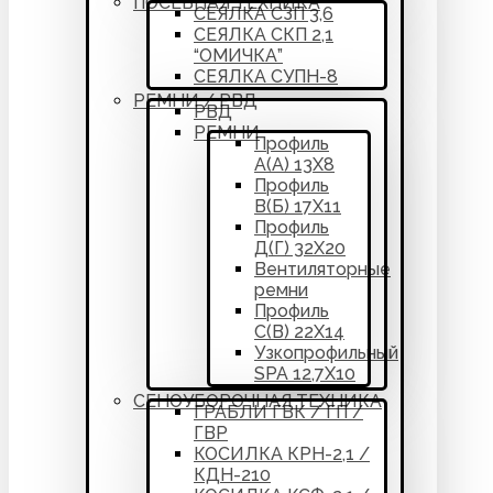
ПОСЕВНАЯ ТЕХНИКА
СЕЯЛКА СЗП 3,6
СЕЯЛКА СКП 2,1
“ОМИЧКА”
СЕЯЛКА СУПН-8
РЕМНИ / РВД
РВД
РЕМНИ
Профиль
А(А) 13Х8
Профиль
В(Б) 17Х11
Профиль
Д(Г) 32Х20
Вентиляторные
ремни
Профиль
С(В) 22Х14
Узкопрофильный
SPA 12,7Х10
СЕНОУБОРОЧНАЯ ТЕХНИКА
ГРАБЛИ ГВК / ГП /
ГВР
КОСИЛКА КРН-2,1 /
КДН-210