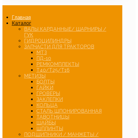
Главная
Каталог
ВАЛЫ КАРДАННЫЕ/ ШАРНИРЫ /
ГУК
ГИДРОЦИЛИНДРЫ
ЗАПЧАСТИ ДЛЯ ТРАКТОРОВ
МТЗ
ПД-10
РЕМКОМПЛЕКТЫ
Т40/Т25/Т16
МЕТИЗЫ
БОЛТЫ
ГАЙКИ
ГРОВЕРЫ
ЗАКЛЕПКИ
КОЛЬЦА
СТАЛЬ ШПОНИРОВАННАЯ
ТАВОТНИЦЫ
ШАЙБЫ
ШПЛИНТЫ
ПОДШИПНИКИ / МАНЖЕТЫ /