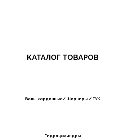
Добро пожаловать в СибАгроБизнес
КАТАЛОГ ТОВАРОВ
Валы карданные/ Шарниры / ГУК
Гидроцилиндры