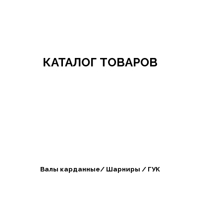
Добро пожаловать в СибАгроБизнес
КАТАЛОГ ТОВАРОВ
Валы карданные/ Шарниры / ГУК