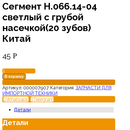
Сегмент Н.066.14-04
светлый с грубой
насечкой(20 зубов)
Китай
45
Р
Количество
товара
В корзину
Сегмент
Н.066.14-
Артикул:
000007907
Категория:
ЗАПЧАСТИ ДЛЯ
04
ИМПОРТНОЙ ТЕХНИКИ
светлый
Whatsapp
Telegram
с
грубой
Детали
насечкой(20
зубов)
Детали
Китай