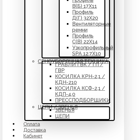
Профиль
В(Б) 17Х11
Профиль
Д(Г) 32Х20
Вентиляторные
ремни
Профиль
С(В) 22Х14
Узкопрофильный
SPA 12,7Х10
СЕНОУБОРОЧНАЯ ТЕХНИКА
ГРАБЛИ ГВК / ГП /
ГВР
КОСИЛКА КРН-2,1 /
КДН-210
КОСИЛКА КСФ-2,1 /
КДП-4,0
ПРЕССПОДБОРЩИКИ
ЦЕПИ / ЗВЕНЬЯ
ЗВЕНЬЯ
ЦЕПИ
Оплата
Доставка
Кабинет