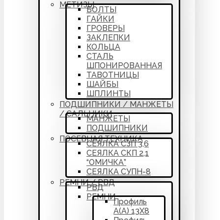
МЕТИЗЫ
БОЛТЫ
ГАЙКИ
ГРОВЕРЫ
ЗАКЛЕПКИ
КОЛЬЦА
СТАЛЬ
ШПОНИРОВАННАЯ
ТАВОТНИЦЫ
ШАЙБЫ
ШПЛИНТЫ
ПОДШИПНИКИ / МАНЖЕТЫ
/ САЛЬНИКИ
МАНЖЕТЫ
ПОДШИПНИКИ
ПОСЕВНАЯ ТЕХНИКА
СЕЯЛКА СЗП 3,6
СЕЯЛКА СКП 2,1
“ОМИЧКА”
СЕЯЛКА СУПН-8
РЕМНИ / РВД
РВД
РЕМНИ
Профиль
А(А) 13Х8