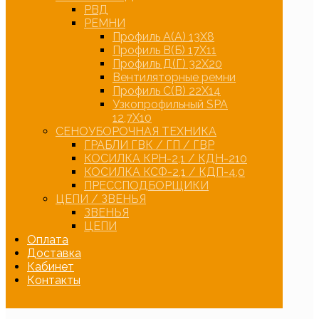
РВД
РЕМНИ
Профиль А(А) 13Х8
Профиль В(Б) 17Х11
Профиль Д(Г) 32Х20
Вентиляторные ремни
Профиль С(В) 22Х14
Узкопрофильный SPA
12,7Х10
СЕНОУБОРОЧНАЯ ТЕХНИКА
ГРАБЛИ ГВК / ГП / ГВР
КОСИЛКА КРН-2,1 / КДН-210
КОСИЛКА КСФ-2,1 / КДП-4,0
ПРЕССПОДБОРЩИКИ
ЦЕПИ / ЗВЕНЬЯ
ЗВЕНЬЯ
ЦЕПИ
Оплата
Доставка
Кабинет
Контакты