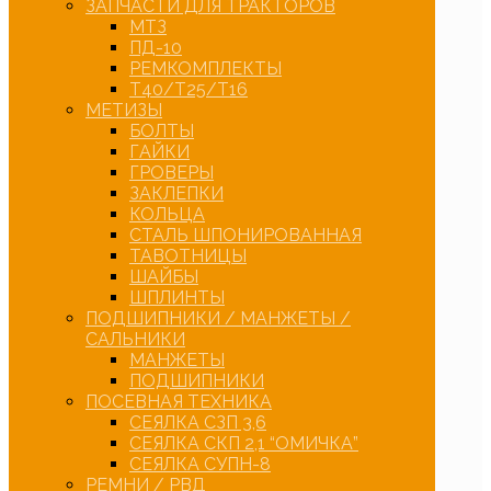
ЗАПЧАСТИ ДЛЯ ТРАКТОРОВ
МТЗ
ПД-10
РЕМКОМПЛЕКТЫ
Т40/Т25/Т16
МЕТИЗЫ
БОЛТЫ
ГАЙКИ
ГРОВЕРЫ
ЗАКЛЕПКИ
КОЛЬЦА
СТАЛЬ ШПОНИРОВАННАЯ
ТАВОТНИЦЫ
ШАЙБЫ
ШПЛИНТЫ
ПОДШИПНИКИ / МАНЖЕТЫ /
САЛЬНИКИ
МАНЖЕТЫ
ПОДШИПНИКИ
ПОСЕВНАЯ ТЕХНИКА
СЕЯЛКА СЗП 3,6
СЕЯЛКА СКП 2,1 “ОМИЧКА”
СЕЯЛКА СУПН-8
РЕМНИ / РВД