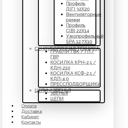
Профиль
Д(Г) 32Х20
Вентиляторные
ремни
Профиль
С(В) 22Х14
Узкопрофильный
SPA 12,7Х10
СЕНОУБОРОЧНАЯ ТЕХНИКА
ГРАБЛИ ГВК / ГП /
ГВР
КОСИЛКА КРН-2,1 /
КДН-210
КОСИЛКА КСФ-2,1 /
КДП-4,0
ПРЕССПОДБОРЩИКИ
ЦЕПИ / ЗВЕНЬЯ
ЗВЕНЬЯ
ЦЕПИ
Оплата
Доставка
Кабинет
Контакты