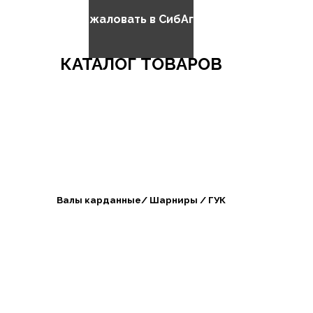
Добро пожаловать в СибАгроБизнес
КАТАЛОГ ТОВАРОВ
Валы карданные/ Шарниры / ГУК