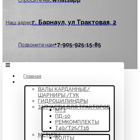
Спросите нас
г. Барнаул, ул Трактовая, 2
Наш адрес
‪+7-905-925-15-85
Позвоните нам
Главная
Каталог
ВАЛЫ КАРДАННЫЕ/
ШАРНИРЫ /ГУК
ГИДРОЦИЛИНДРЫ
ЗАПЧАСТИ ДЛЯ ТРАКТОРОВ
МТЗ
ПД-10
РЕМКОМПЛЕКТЫ
Т40/Т25/Т16
МЕТИЗЫ
БОЛТЫ