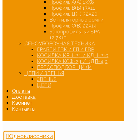
Профиль А(А) 13Х8
Профиль В(Б) 17Х11
Профиль Д(Г) 32Х20
Вентиляторные ремни
Профиль С(В) 22Х14
Узкопрофильный SPA
12,7Х10
СЕНОУБОРОЧНАЯ ТЕХНИКА
ГРАБЛИ ГВК / ГП / ГВР
КОСИЛКА КРН-2,1 / КДН-210
КОСИЛКА КСФ-2,1 / КДП-4,0
ПРЕССПОДБОРЩИКИ
ЦЕПИ / ЗВЕНЬЯ
ЗВЕНЬЯ
ЦЕПИ
Оплата
Доставка
Кабинет
Контакты
Одноклассники