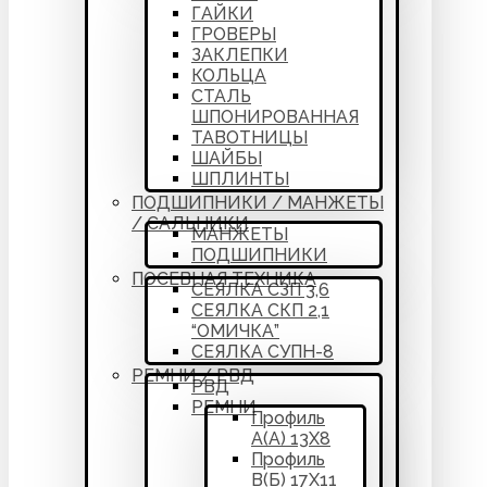
ГАЙКИ
ГРОВЕРЫ
ЗАКЛЕПКИ
КОЛЬЦА
СТАЛЬ
ШПОНИРОВАННАЯ
ТАВОТНИЦЫ
ШАЙБЫ
ШПЛИНТЫ
ПОДШИПНИКИ / МАНЖЕТЫ
/ САЛЬНИКИ
МАНЖЕТЫ
ПОДШИПНИКИ
ПОСЕВНАЯ ТЕХНИКА
СЕЯЛКА СЗП 3,6
СЕЯЛКА СКП 2,1
“ОМИЧКА”
СЕЯЛКА СУПН-8
РЕМНИ / РВД
РВД
РЕМНИ
Профиль
А(А) 13Х8
Профиль
В(Б) 17Х11