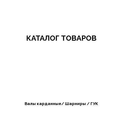
Добро пожаловать в СибАгроБизнес
КАТАЛОГ ТОВАРОВ
Валы карданные/ Шарниры / ГУК