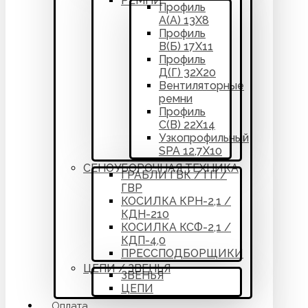
РЕМНИ
Профиль
А(А) 13Х8
Профиль
В(Б) 17Х11
Профиль
Д(Г) 32Х20
Вентиляторные
ремни
Профиль
С(В) 22Х14
Узкопрофильный
SPA 12,7Х10
СЕНОУБОРОЧНАЯ ТЕХНИКА
ГРАБЛИ ГВК / ГП /
ГВР
КОСИЛКА КРН-2,1 /
КДН-210
КОСИЛКА КСФ-2,1 /
КДП-4,0
ПРЕССПОДБОРЩИКИ
ЦЕПИ / ЗВЕНЬЯ
ЗВЕНЬЯ
ЦЕПИ
Оплата