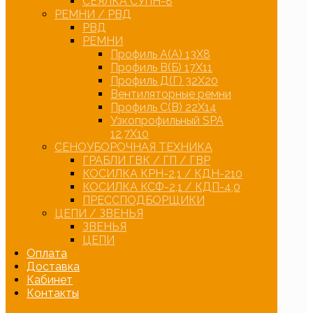
СЕЯЛКА СУПН-8
РЕМНИ / РВД
РВД
РЕМНИ
Профиль А(А) 13Х8
Профиль В(Б) 17Х11
Профиль Д(Г) 32Х20
Вентиляторные ремни
Профиль С(В) 22Х14
Узкопрофильный SPA
12,7Х10
СЕНОУБОРОЧНАЯ ТЕХНИКА
ГРАБЛИ ГВК / ГП / ГВР
КОСИЛКА КРН-2,1 / КДН-210
КОСИЛКА КСФ-2,1 / КДП-4,0
ПРЕССПОДБОРЩИКИ
ЦЕПИ / ЗВЕНЬЯ
ЗВЕНЬЯ
ЦЕПИ
Оплата
Доставка
Кабинет
Контакты