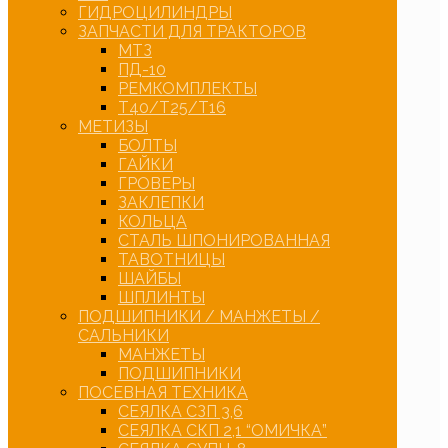
ГИДРОЦИЛИНДРЫ
ЗАПЧАСТИ ДЛЯ ТРАКТОРОВ
МТЗ
ПД-10
РЕМКОМПЛЕКТЫ
Т40/Т25/Т16
МЕТИЗЫ
БОЛТЫ
ГАЙКИ
ГРОВЕРЫ
ЗАКЛЕПКИ
КОЛЬЦА
СТАЛЬ ШПОНИРОВАННАЯ
ТАВОТНИЦЫ
ШАЙБЫ
ШПЛИНТЫ
ПОДШИПНИКИ / МАНЖЕТЫ /
САЛЬНИКИ
МАНЖЕТЫ
ПОДШИПНИКИ
ПОСЕВНАЯ ТЕХНИКА
СЕЯЛКА СЗП 3,6
СЕЯЛКА СКП 2,1 “ОМИЧКА”