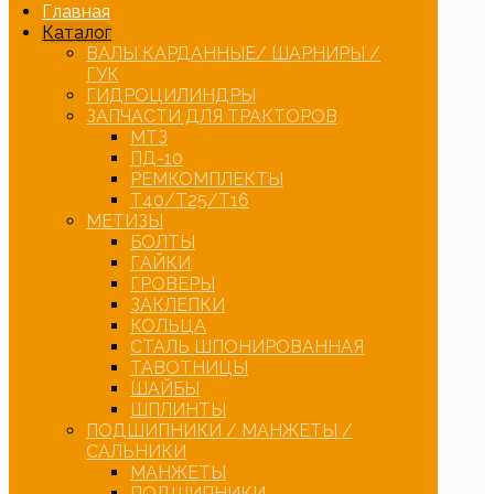
Главная
Каталог
ВАЛЫ КАРДАННЫЕ/ ШАРНИРЫ /
ГУК
ГИДРОЦИЛИНДРЫ
ЗАПЧАСТИ ДЛЯ ТРАКТОРОВ
МТЗ
ПД-10
РЕМКОМПЛЕКТЫ
Т40/Т25/Т16
МЕТИЗЫ
БОЛТЫ
ГАЙКИ
ГРОВЕРЫ
ЗАКЛЕПКИ
КОЛЬЦА
СТАЛЬ ШПОНИРОВАННАЯ
ТАВОТНИЦЫ
ШАЙБЫ
ШПЛИНТЫ
ПОДШИПНИКИ / МАНЖЕТЫ /
САЛЬНИКИ
МАНЖЕТЫ
ПОДШИПНИКИ