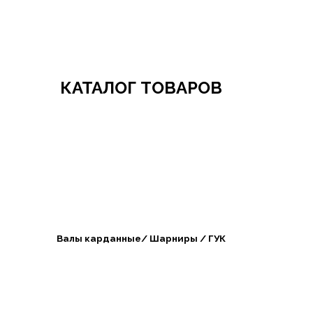
Добро пожаловать в СибАгроБизнес
КАТАЛОГ ТОВАРОВ
Валы карданные/ Шарниры / ГУК