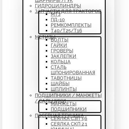
ШАРНИРЫ /ГУК
ГИДРОЦИЛИНДРЫ
ЗАПЧАСТИ ДЛЯ ТРАКТОРОВ
МТЗ
ПД-10
РЕМКОМПЛЕКТЫ
Т40/Т25/Т16
МЕТИЗЫ
БОЛТЫ
ГАЙКИ
ГРОВЕРЫ
ЗАКЛЕПКИ
КОЛЬЦА
СТАЛЬ
ШПОНИРОВАННАЯ
ТАВОТНИЦЫ
ШАЙБЫ
ШПЛИНТЫ
ПОДШИПНИКИ / МАНЖЕТЫ
/ САЛЬНИКИ
МАНЖЕТЫ
ПОДШИПНИКИ
ПОСЕВНАЯ ТЕХНИКА
СЕЯЛКА СЗП 3,6
СЕЯЛКА СКП 2,1