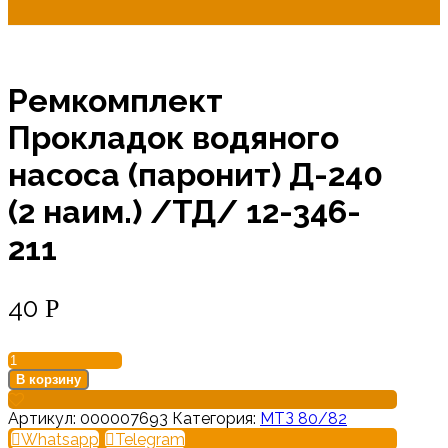
Ремкомплект
Прокладок водяного
насоса (паронит) Д-240
(2 наим.) /ТД/ 12-346-
211
40
Р
Количество
товара
В корзину
Ремкомплект
Прокладок
Артикул:
000007693
Категория:
МТЗ 80/82
водяного
Whatsapp
Telegram