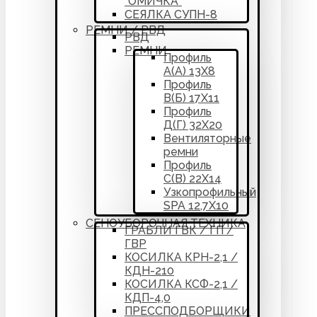
“ОМИЧКА”
СЕЯЛКА СУПН-8
РЕМНИ / РВД
РВД
РЕМНИ
Профиль
А(А) 13Х8
Профиль
В(Б) 17Х11
Профиль
Д(Г) 32Х20
Вентиляторные
ремни
Профиль
С(В) 22Х14
Узкопрофильный
SPA 12,7Х10
СЕНОУБОРОЧНАЯ ТЕХНИКА
ГРАБЛИ ГВК / ГП /
ГВР
КОСИЛКА КРН-2,1 /
КДН-210
КОСИЛКА КСФ-2,1 /
КДП-4,0
ПРЕССПОДБОРЩИКИ