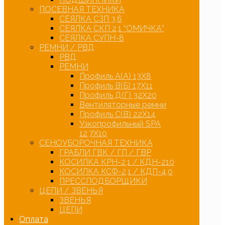
ПОСЕВНАЯ ТЕХНИКА
СЕЯЛКА СЗП 3,6
СЕЯЛКА СКП 2,1 “ОМИЧКА”
СЕЯЛКА СУПН-8
РЕМНИ / РВД
РВД
РЕМНИ
Профиль А(А) 13Х8
Профиль В(Б) 17Х11
Профиль Д(Г) 32Х20
Вентиляторные ремни
Профиль С(В) 22Х14
Узкопрофильный SPA
12,7Х10
СЕНОУБОРОЧНАЯ ТЕХНИКА
ГРАБЛИ ГВК / ГП / ГВР
КОСИЛКА КРН-2,1 / КДН-210
КОСИЛКА КСФ-2,1 / КДП-4,0
ПРЕССПОДБОРЩИКИ
ЦЕПИ / ЗВЕНЬЯ
ЗВЕНЬЯ
ЦЕПИ
Оплата