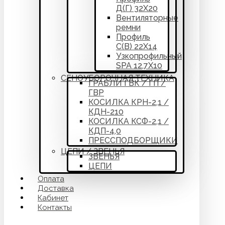
Д(Г) 32Х20
Вентиляторные
ремни
Профиль
С(В) 22Х14
Узкопрофильный
SPA 12,7Х10
СЕНОУБОРОЧНАЯ ТЕХНИКА
ГРАБЛИ ГВК / ГП /
ГВР
КОСИЛКА КРН-2,1 /
КДН-210
КОСИЛКА КСФ-2,1 /
КДП-4,0
ПРЕССПОДБОРЩИКИ
ЦЕПИ / ЗВЕНЬЯ
ЗВЕНЬЯ
ЦЕПИ
Оплата
Доставка
Кабинет
Контакты