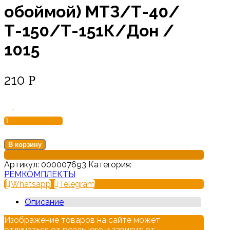
обоймой) МТЗ/Т-40/
Т-150/Т-151К/Дон /
1015
210
Р
Количество
-
товара
Ремкомплект
НШ-32УК
(с
В корзину
пластмассовой
обоймой)
Артикул:
000007693
Категория:
МТЗ/
РЕМКОМПЛЕКТЫ
Т-40/
Whatsapp
Telegram
Т-150/
Описание
Т-151К/
Дон
Изображение товаров на сайте может
/
отличаться от реального и зависит от