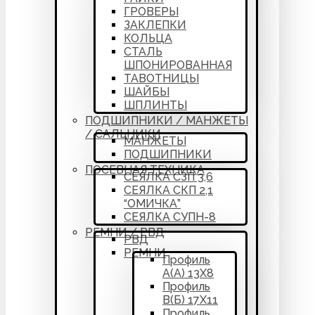
ГРОВЕРЫ
ЗАКЛЕПКИ
КОЛЬЦА
СТАЛЬ
ШПОНИРОВАННАЯ
ТАВОТНИЦЫ
ШАЙБЫ
ШПЛИНТЫ
ПОДШИПНИКИ / МАНЖЕТЫ
/ САЛЬНИКИ
МАНЖЕТЫ
ПОДШИПНИКИ
ПОСЕВНАЯ ТЕХНИКА
СЕЯЛКА СЗП 3,6
СЕЯЛКА СКП 2,1
“ОМИЧКА”
СЕЯЛКА СУПН-8
РЕМНИ / РВД
РВД
РЕМНИ
Профиль
А(А) 13Х8
Профиль
В(Б) 17Х11
Профиль