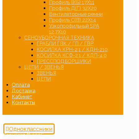
Профиль В(Б) 17Х11
Профиль Д(Г) 32Х20
Вентиляторные ремни
Профиль С(В) 22Х14
Узкопрофильный SPA
12,7Х10
СЕНОУБОРОЧНАЯ ТЕХНИКА
ГРАБЛИ ГВК / ГП / ГВР
КОСИЛКА КРН-2,1 / КДН-210
КОСИЛКА КСФ-2,1 / КДП-4,0
ПРЕССПОДБОРЩИКИ
ЦЕПИ / ЗВЕНЬЯ
ЗВЕНЬЯ
ЦЕПИ
Оплата
Доставка
Кабинет
Контакты
Одноклассники
Copyright © 2026