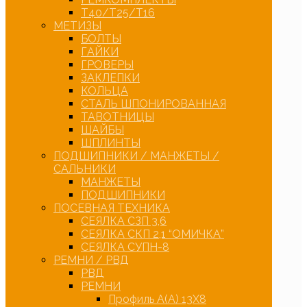
Т40/Т25/Т16
МЕТИЗЫ
БОЛТЫ
ГАЙКИ
ГРОВЕРЫ
ЗАКЛЕПКИ
КОЛЬЦА
СТАЛЬ ШПОНИРОВАННАЯ
ТАВОТНИЦЫ
ШАЙБЫ
ШПЛИНТЫ
ПОДШИПНИКИ / МАНЖЕТЫ /
САЛЬНИКИ
МАНЖЕТЫ
ПОДШИПНИКИ
ПОСЕВНАЯ ТЕХНИКА
СЕЯЛКА СЗП 3,6
СЕЯЛКА СКП 2,1 “ОМИЧКА”
СЕЯЛКА СУПН-8
РЕМНИ / РВД
РВД
РЕМНИ
Профиль А(А) 13Х8