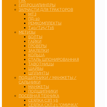
ГУК
ГИДРОЦИЛИНДРЫ
ЗАПЧАСТИ ДЛЯ ТРАКТОРОВ
МТЗ
ПД-10
РЕМКОМПЛЕКТЫ
Т40/Т25/Т16
МЕТИЗЫ
БОЛТЫ
ГАЙКИ
ГРОВЕРЫ
ЗАКЛЕПКИ
КОЛЬЦА
СТАЛЬ ШПОНИРОВАННАЯ
ТАВОТНИЦЫ
ШАЙБЫ
ШПЛИНТЫ
ПОДШИПНИКИ / МАНЖЕТЫ /
САЛЬНИКИ
МАНЖЕТЫ
ПОДШИПНИКИ
ПОСЕВНАЯ ТЕХНИКА
СЕЯЛКА СЗП 3,6
СЕЯЛКА СКП 2,1 “ОМИЧКА”