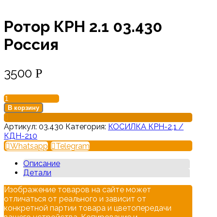
Ротор КРН 2.1 03.430
Россия
3500
Р
Количество
товара
В корзину
Ротор
КРН
Артикул:
03.430
Категория:
КОСИЛКА КРН-2,1 /
2.1
КДН-210
03.430
Whatsapp
Telegram
Россия
Описание
Детали
Изображение товаров на сайте может
отличаться от реального и зависит от
конкретной партии товара и цветопередачи