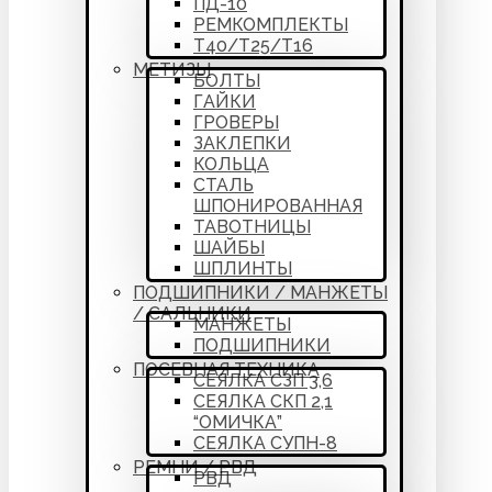
ПД-10
РЕМКОМПЛЕКТЫ
Т40/Т25/Т16
МЕТИЗЫ
БОЛТЫ
ГАЙКИ
ГРОВЕРЫ
ЗАКЛЕПКИ
КОЛЬЦА
СТАЛЬ
ШПОНИРОВАННАЯ
ТАВОТНИЦЫ
ШАЙБЫ
ШПЛИНТЫ
ПОДШИПНИКИ / МАНЖЕТЫ
/ САЛЬНИКИ
МАНЖЕТЫ
ПОДШИПНИКИ
ПОСЕВНАЯ ТЕХНИКА
СЕЯЛКА СЗП 3,6
СЕЯЛКА СКП 2,1
“ОМИЧКА”
СЕЯЛКА СУПН-8
РЕМНИ / РВД
РВД