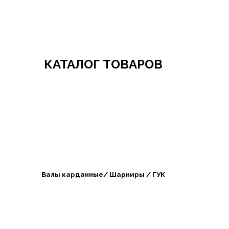
Добро пожаловать в СибАгроБизнес
КАТАЛОГ ТОВАРОВ
Валы карданные/ Шарниры / ГУК