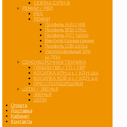
СЕЯЛКА СУПН-8
РЕМНИ / РВД
РВД
РЕМНИ
Профиль А(А) 13Х8
Профиль В(Б) 17Х11
Профиль Д(Г) 32Х20
Вентиляторные ремни
Профиль С(В) 22Х14
Узкопрофильный SPA
12,7Х10
СЕНОУБОРОЧНАЯ ТЕХНИКА
ГРАБЛИ ГВК / ГП / ГВР
КОСИЛКА КРН-2,1 / КДН-210
КОСИЛКА КСФ-2,1 / КДП-4,0
ПРЕССПОДБОРЩИКИ
ЦЕПИ / ЗВЕНЬЯ
ЗВЕНЬЯ
ЦЕПИ
Оплата
Доставка
Кабинет
Контакты