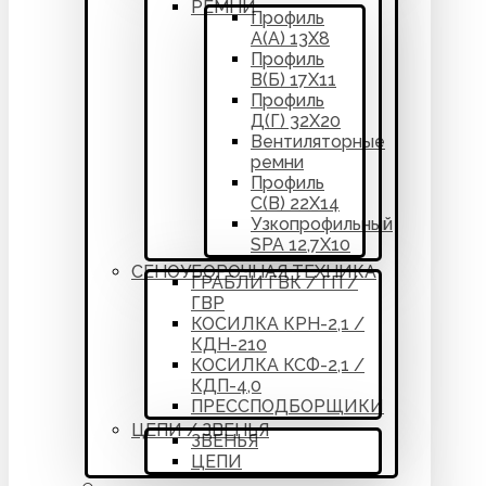
РЕМНИ
Профиль
А(А) 13Х8
Профиль
В(Б) 17Х11
Профиль
Д(Г) 32Х20
Вентиляторные
ремни
Профиль
С(В) 22Х14
Узкопрофильный
SPA 12,7Х10
СЕНОУБОРОЧНАЯ ТЕХНИКА
ГРАБЛИ ГВК / ГП /
ГВР
КОСИЛКА КРН-2,1 /
КДН-210
КОСИЛКА КСФ-2,1 /
КДП-4,0
ПРЕССПОДБОРЩИКИ
ЦЕПИ / ЗВЕНЬЯ
ЗВЕНЬЯ
ЦЕПИ