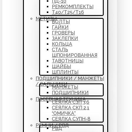
ПД-10
РЕМКОМПЛЕКТЫ
Т40/Т25/Т16
МЕТИЗЫ
БОЛТЫ
ГАЙКИ
ГРОВЕРЫ
ЗАКЛЕПКИ
КОЛЬЦА
СТАЛЬ
ШПОНИРОВАННАЯ
ТАВОТНИЦЫ
ШАЙБЫ
ШПЛИНТЫ
ПОДШИПНИКИ / МАНЖЕТЫ
/ САЛЬНИКИ
МАНЖЕТЫ
ПОДШИПНИКИ
ПОСЕВНАЯ ТЕХНИКА
СЕЯЛКА СЗП 3,6
СЕЯЛКА СКП 2,1
“ОМИЧКА”
СЕЯЛКА СУПН-8
РЕМНИ / РВД
РВД