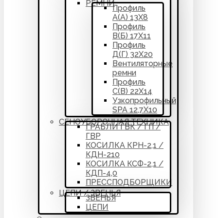
РЕМНИ
Профиль
А(А) 13Х8
Профиль
В(Б) 17Х11
Профиль
Д(Г) 32Х20
Вентиляторные
ремни
Профиль
С(В) 22Х14
Узкопрофильный
SPA 12,7Х10
СЕНОУБОРОЧНАЯ ТЕХНИКА
ГРАБЛИ ГВК / ГП /
ГВР
КОСИЛКА КРН-2,1 /
КДН-210
КОСИЛКА КСФ-2,1 /
КДП-4,0
ПРЕССПОДБОРЩИКИ
ЦЕПИ / ЗВЕНЬЯ
ЗВЕНЬЯ
ЦЕПИ