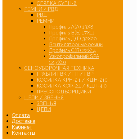
СЕЯЛКА СУПН-8
РЕМНИ / РВД
РВД
РЕМНИ
Профиль А(А) 13Х8
Профиль В(Б) 17Х11
Профиль Д(Г) 32Х20
Вентиляторные ремни
Профиль С(В) 22Х14
Узкопрофильный SPA
12,7Х10
СЕНОУБОРОЧНАЯ ТЕХНИКА
ГРАБЛИ ГВК / ГП / ГВР
КОСИЛКА КРН-2,1 / КДН-210
КОСИЛКА КСФ-2,1 / КДП-4,0
ПРЕССПОДБОРЩИКИ
ЦЕПИ / ЗВЕНЬЯ
ЗВЕНЬЯ
ЦЕПИ
Оплата
Доставка
Кабинет
Контакты