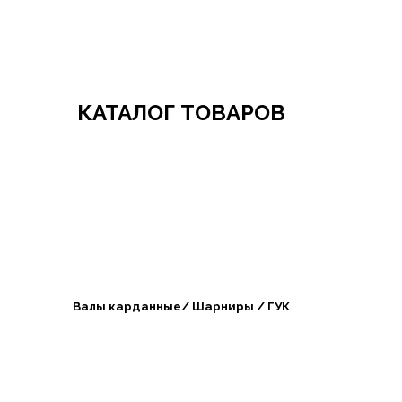
Добро пожаловать в СибАгроБизнес
КАТАЛОГ ТОВАРОВ
Валы карданные/ Шарниры / ГУК