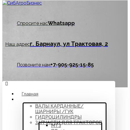
Whatsapp
Спросите нас
г. Барнаул, ул Трактовая, 2
Наш адрес
‪+7-905-925-15-85
Позвоните нам
Главная
Каталог
ВАЛЫ КАРДАННЫЕ/
ШАРНИРЫ /ГУК
ГИДРОЦИЛИНДРЫ
ЗАПЧАСТИ ДЛЯ ТРАКТОРОВ
МТЗ