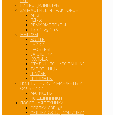
ГУК
ГИДРОЦИЛИНДРЫ
ЗАПЧАСТИ ДЛЯ ТРАКТОРОВ
МТЗ
ПД-10
РЕМКОМПЛЕКТЫ
Т40/Т25/Т16
МЕТИЗЫ
БОЛТЫ
ГАЙКИ
ГРОВЕРЫ
ЗАКЛЕПКИ
КОЛЬЦА
СТАЛЬ ШПОНИРОВАННАЯ
ТАВОТНИЦЫ
ШАЙБЫ
ШПЛИНТЫ
ПОДШИПНИКИ / МАНЖЕТЫ /
САЛЬНИКИ
МАНЖЕТЫ
ПОДШИПНИКИ
ПОСЕВНАЯ ТЕХНИКА
СЕЯЛКА СЗП 3,6
СЕЯЛКА СКП 2,1 “ОМИЧКА”