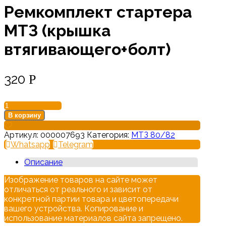
Ремкомплект стартера
МТЗ (крышка
втягивающего+болт)
320
Р
Количество
товара
В корзину
Ремкомплект
стартера
Артикул:
000007693
Категория:
МТЗ 80/82
МТЗ
Whatsapp
Telegram
(крышка
втягивающего+болт)
Описание
Изображение товаров на сайте может
отличаться от реального и зависит от
конкретной партии товара и цветопередачи
вашего устройства. Копирование и
использование материалов сайта запрещено.