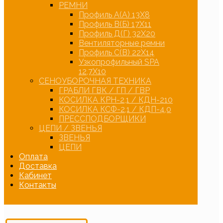
РЕМНИ
Профиль А(А) 13Х8
Профиль В(Б) 17Х11
Профиль Д(Г) 32Х20
Вентиляторные ремни
Профиль С(В) 22Х14
Узкопрофильный SPA
12,7Х10
СЕНОУБОРОЧНАЯ ТЕХНИКА
ГРАБЛИ ГВК / ГП / ГВР
КОСИЛКА КРН-2,1 / КДН-210
КОСИЛКА КСФ-2,1 / КДП-4,0
ПРЕССПОДБОРЩИКИ
ЦЕПИ / ЗВЕНЬЯ
ЗВЕНЬЯ
ЦЕПИ
Оплата
Доставка
Кабинет
Контакты