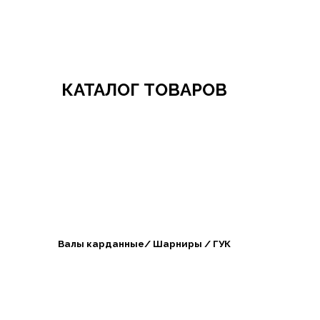
Добро пожаловать в СибАгроБизнес
КАТАЛОГ ТОВАРОВ
Валы карданные/ Шарниры / ГУК