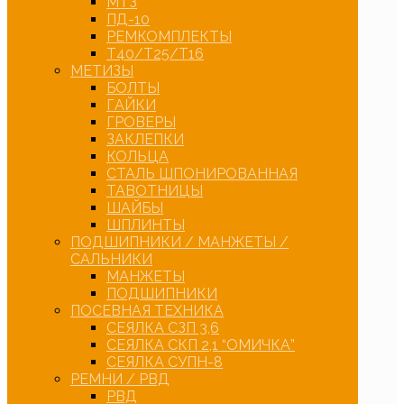
МТЗ
ПД-10
РЕМКОМПЛЕКТЫ
Т40/Т25/Т16
МЕТИЗЫ
БОЛТЫ
ГАЙКИ
ГРОВЕРЫ
ЗАКЛЕПКИ
КОЛЬЦА
СТАЛЬ ШПОНИРОВАННАЯ
ТАВОТНИЦЫ
ШАЙБЫ
ШПЛИНТЫ
ПОДШИПНИКИ / МАНЖЕТЫ /
САЛЬНИКИ
МАНЖЕТЫ
ПОДШИПНИКИ
ПОСЕВНАЯ ТЕХНИКА
СЕЯЛКА СЗП 3,6
СЕЯЛКА СКП 2,1 “ОМИЧКА”
СЕЯЛКА СУПН-8
РЕМНИ / РВД
РВД