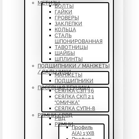
МЕТИЗЫ
БОЛТЫ
ГАЙКИ
ГРОВЕРЫ
ЗАКЛЕПКИ
КОЛЬЦА
СТАЛЬ
ШПОНИРОВАННАЯ
ТАВОТНИЦЫ
ШАЙБЫ
ШПЛИНТЫ
ПОДШИПНИКИ / МАНЖЕТЫ
/ САЛЬНИКИ
МАНЖЕТЫ
ПОДШИПНИКИ
ПОСЕВНАЯ ТЕХНИКА
СЕЯЛКА СЗП 3,6
СЕЯЛКА СКП 2,1
“ОМИЧКА”
СЕЯЛКА СУПН-8
РЕМНИ / РВД
РВД
РЕМНИ
Профиль
А(А) 13Х8