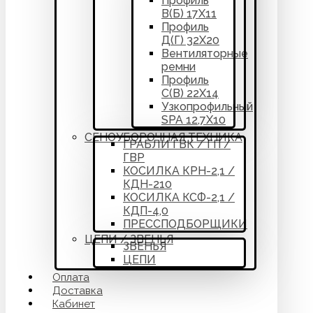
Профиль
В(Б) 17Х11
Профиль
Д(Г) 32Х20
Вентиляторные
ремни
Профиль
С(В) 22Х14
Узкопрофильный
SPA 12,7Х10
СЕНОУБОРОЧНАЯ ТЕХНИКА
ГРАБЛИ ГВК / ГП /
ГВР
КОСИЛКА КРН-2,1 /
КДН-210
КОСИЛКА КСФ-2,1 /
КДП-4,0
ПРЕССПОДБОРЩИКИ
ЦЕПИ / ЗВЕНЬЯ
ЗВЕНЬЯ
ЦЕПИ
Оплата
Доставка
Кабинет