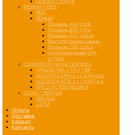
СЕЯЛКА СУПН-8
РЕМНИ / РВД
РВД
РЕМНИ
Профиль А(А) 13Х8
Профиль В(Б) 17Х11
Профиль Д(Г) 32Х20
Вентиляторные ремни
Профиль С(В) 22Х14
Узкопрофильный SPA
12,7Х10
СЕНОУБОРОЧНАЯ ТЕХНИКА
ГРАБЛИ ГВК / ГП / ГВР
КОСИЛКА КРН-2,1 / КДН-210
КОСИЛКА КСФ-2,1 / КДП-4,0
ПРЕССПОДБОРЩИКИ
ЦЕПИ / ЗВЕНЬЯ
ЗВЕНЬЯ
ЦЕПИ
Оплата
Доставка
Кабинет
Контакты