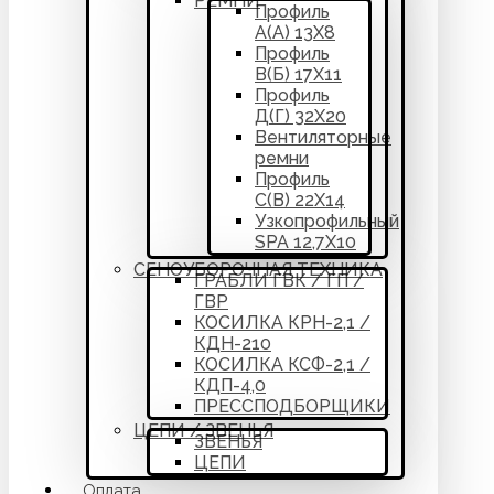
РЕМНИ
Профиль
А(А) 13Х8
Профиль
В(Б) 17Х11
Профиль
Д(Г) 32Х20
Вентиляторные
ремни
Профиль
С(В) 22Х14
Узкопрофильный
SPA 12,7Х10
СЕНОУБОРОЧНАЯ ТЕХНИКА
ГРАБЛИ ГВК / ГП /
ГВР
КОСИЛКА КРН-2,1 /
КДН-210
КОСИЛКА КСФ-2,1 /
КДП-4,0
ПРЕССПОДБОРЩИКИ
ЦЕПИ / ЗВЕНЬЯ
ЗВЕНЬЯ
ЦЕПИ
Оплата