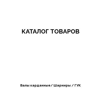
Добро пожаловать в СибАгроБизнес
КАТАЛОГ ТОВАРОВ
Валы карданные/ Шарниры / ГУК