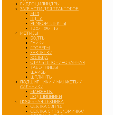
ГИДРОЦИЛИНДРЫ
ЗАПЧАСТИ ДЛЯ ТРАКТОРОВ
МТЗ
ПД-10
РЕМКОМПЛЕКТЫ
Т40/Т25/Т16
МЕТИЗЫ
БОЛТЫ
ГАЙКИ
ГРОВЕРЫ
ЗАКЛЕПКИ
КОЛЬЦА
СТАЛЬ ШПОНИРОВАННАЯ
ТАВОТНИЦЫ
ШАЙБЫ
ШПЛИНТЫ
ПОДШИПНИКИ / МАНЖЕТЫ /
САЛЬНИКИ
МАНЖЕТЫ
ПОДШИПНИКИ
ПОСЕВНАЯ ТЕХНИКА
СЕЯЛКА СЗП 3,6
СЕЯЛКА СКП 2,1 “ОМИЧКА”