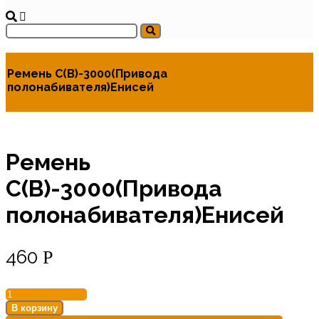
Ремень С(В)-3000(Привода
полонабивателя)Енисей
Ремень
С(В)-3000(Привода
полонабивателя)Енисей
460
Р
Количество
товара
В корзину