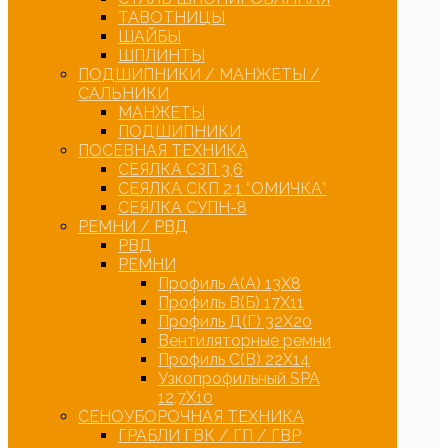
ТАВОТНИЦЫ
ШАЙБЫ
ШПЛИНТЫ
ПОДШИПНИКИ / МАНЖЕТЫ /
САЛЬНИКИ
МАНЖЕТЫ
ПОДШИПНИКИ
ПОСЕВНАЯ ТЕХНИКА
СЕЯЛКА СЗП 3,6
СЕЯЛКА СКП 2,1 “ОМИЧКА”
СЕЯЛКА СУПН-8
РЕМНИ / РВД
РВД
РЕМНИ
Профиль А(А) 13Х8
Профиль В(Б) 17Х11
Профиль Д(Г) 32Х20
Вентиляторные ремни
Профиль С(В) 22Х14
Узкопрофильный SPA
12,7Х10
СЕНОУБОРОЧНАЯ ТЕХНИКА
ГРАБЛИ ГВК / ГП / ГВР