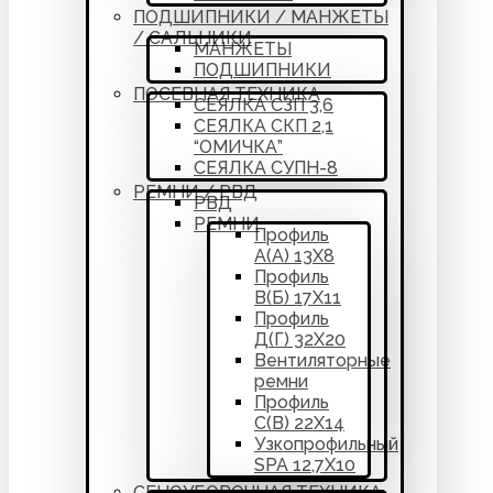
ПОДШИПНИКИ / МАНЖЕТЫ
/ САЛЬНИКИ
МАНЖЕТЫ
ПОДШИПНИКИ
ПОСЕВНАЯ ТЕХНИКА
СЕЯЛКА СЗП 3,6
СЕЯЛКА СКП 2,1
“ОМИЧКА”
СЕЯЛКА СУПН-8
РЕМНИ / РВД
РВД
РЕМНИ
Профиль
А(А) 13Х8
Профиль
В(Б) 17Х11
Профиль
Д(Г) 32Х20
Вентиляторные
ремни
Профиль
С(В) 22Х14
Узкопрофильный
SPA 12,7Х10
СЕНОУБОРОЧНАЯ ТЕХНИКА