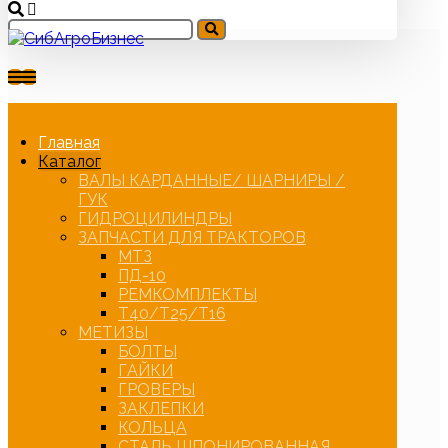
Главная
Каталог
ВАЛЫ КАРДАННЫЕ/ ШАРНИРЫ /
ГУК
ГИДРОЦИЛИНДРЫ
ЗАПЧАСТИ ДЛЯ ТРАКТОРОВ
МТЗ
ПД-10
РЕМКОМПЛЕКТЫ
Т40/Т25/Т16
МЕТИЗЫ
БОЛТЫ
ГАЙКИ
ГРОВЕРЫ
ЗАКЛЕПКИ
КОЛЬЦА
СТАЛЬ ШПОНИРОВАННАЯ