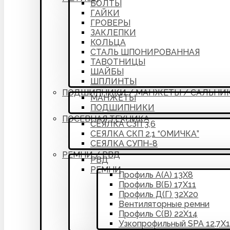
БОЛТЫ
ГАЙКИ
ГРОВЕРЫ
ЗАКЛЕПКИ
КОЛЬЦА
СТАЛЬ ШПОНИРОВАННАЯ
ТАВОТНИЦЫ
ШАЙБЫ
ШПЛИНТЫ
ПОДШИПНИКИ / МАНЖЕТЫ / САЛЬНИ
МАНЖЕТЫ
ПОДШИПНИКИ
ПОСЕВНАЯ ТЕХНИКА
СЕЯЛКА СЗП 3,6
СЕЯЛКА СКП 2,1 “ОМИЧКА”
СЕЯЛКА СУПН-8
РЕМНИ / РВД
РВД
РЕМНИ
Профиль А(А) 13Х8
Профиль В(Б) 17Х11
Профиль Д(Г) 32Х20
Вентиляторные ремни
Профиль С(В) 22Х14
Узкопрофильный SPA 12,7Х