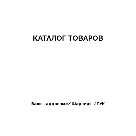
Добро пожаловать в СибАгроБизнес
КАТАЛОГ ТОВАРОВ
Валы карданные/ Шарниры / ГУК