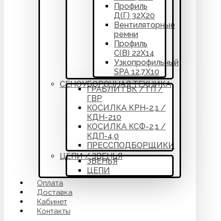
Профиль
Д(Г) 32Х20
Вентиляторные
ремни
Профиль
С(В) 22Х14
Узкопрофильный
SPA 12,7Х10
СЕНОУБОРОЧНАЯ ТЕХНИКА
ГРАБЛИ ГВК / ГП /
ГВР
КОСИЛКА КРН-2,1 /
КДН-210
КОСИЛКА КСФ-2,1 /
КДП-4,0
ПРЕССПОДБОРЩИКИ
ЦЕПИ / ЗВЕНЬЯ
ЗВЕНЬЯ
ЦЕПИ
Оплата
Доставка
Кабинет
Контакты