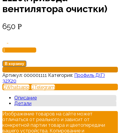
вентилятора очистки)
650
Р
Количество
-
товара
Ремень
Д(Г)-
2120(Привода
В корзину
вентилятора
очистки)
Артикул:
000001111
Категория:
Профиль Д(Г)
32Х20
Whatsapp
Telegram
Описание
Детали
Изображение товаров на сайте может
отличаться от реального и зависит от
конкретной партии товара и цветопередачи
вашего устройства. Копирование и