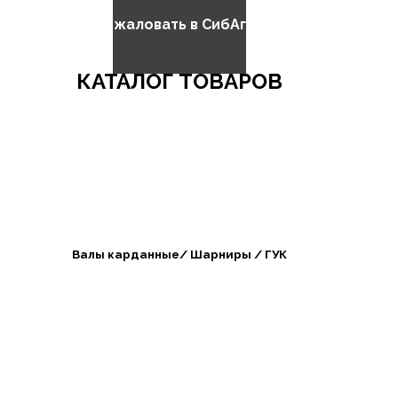
Добро пожаловать в СибАгроБизнес
КАТАЛОГ ТОВАРОВ
Валы карданные/ Шарниры / ГУК