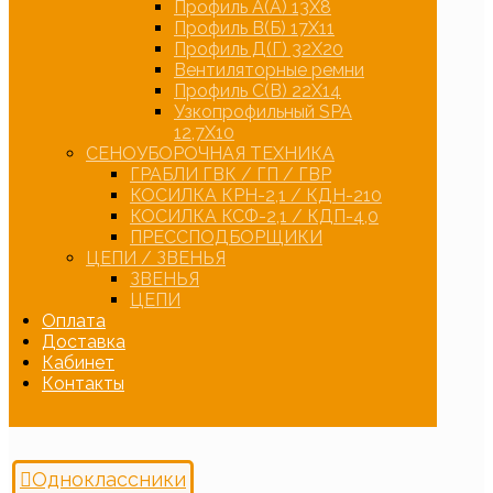
Профиль А(А) 13Х8
Профиль В(Б) 17Х11
Профиль Д(Г) 32Х20
Вентиляторные ремни
Профиль С(В) 22Х14
Узкопрофильный SPA
12,7Х10
СЕНОУБОРОЧНАЯ ТЕХНИКА
ГРАБЛИ ГВК / ГП / ГВР
КОСИЛКА КРН-2,1 / КДН-210
КОСИЛКА КСФ-2,1 / КДП-4,0
ПРЕССПОДБОРЩИКИ
ЦЕПИ / ЗВЕНЬЯ
ЗВЕНЬЯ
ЦЕПИ
Оплата
Доставка
Кабинет
Контакты
Одноклассники