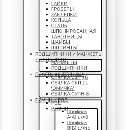
ГАЙКИ
ГРОВЕРЫ
ЗАКЛЕПКИ
КОЛЬЦА
СТАЛЬ
ШПОНИРОВАННАЯ
ТАВОТНИЦЫ
ШАЙБЫ
ШПЛИНТЫ
ПОДШИПНИКИ / МАНЖЕТЫ
/ САЛЬНИКИ
МАНЖЕТЫ
ПОДШИПНИКИ
ПОСЕВНАЯ ТЕХНИКА
СЕЯЛКА СЗП 3,6
СЕЯЛКА СКП 2,1
“ОМИЧКА”
СЕЯЛКА СУПН-8
РЕМНИ / РВД
РВД
РЕМНИ
Профиль
А(А) 13Х8
Профиль
В(Б) 17Х11