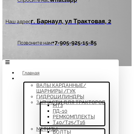
Спросите нас
г. Барнаул, ул Трактовая, 2
Наш адрес
‪+7-905-925-15-85
Позвоните нам
Главная
Каталог
ВАЛЫ КАРДАННЫЕ/
ШАРНИРЫ /ГУК
ГИДРОЦИЛИНДРЫ
ЗАПЧАСТИ ДЛЯ ТРАКТОРОВ
МТЗ
ПД-10
РЕМКОМПЛЕКТЫ
Т40/Т25/Т16
МЕТИЗЫ
БОЛТЫ