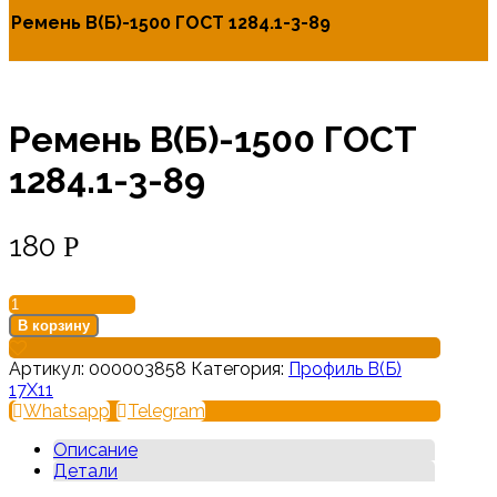
Ремень В(Б)-1500 ГОСТ 1284.1-3-89
Ремень В(Б)-1500 ГОСТ
1284.1-3-89
180
Р
Количество
товара
В корзину
Ремень
В(Б)-1500
Артикул:
000003858
Категория:
Профиль В(Б)
ГОСТ
17Х11
1284.1-
Whatsapp
Telegram
3-
89
Описание
Детали