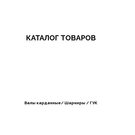
Добро пожаловать в СибАгроБизнес
КАТАЛОГ ТОВАРОВ
Валы карданные/ Шарниры / ГУК