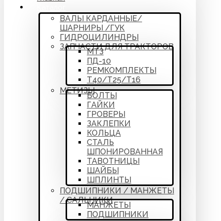
Каталог
ВАЛЫ КАРДАННЫЕ/
ШАРНИРЫ /ГУК
ГИДРОЦИЛИНДРЫ
ЗАПЧАСТИ ДЛЯ ТРАКТОРОВ
МТЗ
ПД-10
РЕМКОМПЛЕКТЫ
Т40/Т25/Т16
МЕТИЗЫ
БОЛТЫ
ГАЙКИ
ГРОВЕРЫ
ЗАКЛЕПКИ
КОЛЬЦА
СТАЛЬ
ШПОНИРОВАННАЯ
ТАВОТНИЦЫ
ШАЙБЫ
ШПЛИНТЫ
ПОДШИПНИКИ / МАНЖЕТЫ
/ САЛЬНИКИ
МАНЖЕТЫ
ПОДШИПНИКИ