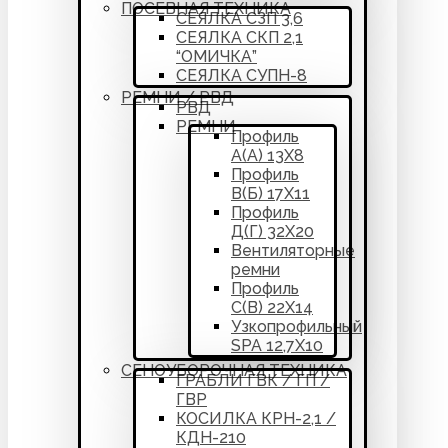
ПОСЕВНАЯ ТЕХНИКА
СЕЯЛКА СЗП 3,6
СЕЯЛКА СКП 2,1
“ОМИЧКА”
СЕЯЛКА СУПН-8
РЕМНИ / РВД
РВД
РЕМНИ
Профиль
А(А) 13Х8
Профиль
В(Б) 17Х11
Профиль
Д(Г) 32Х20
Вентиляторные
ремни
Профиль
С(В) 22Х14
Узкопрофильный
SPA 12,7Х10
СЕНОУБОРОЧНАЯ ТЕХНИКА
ГРАБЛИ ГВК / ГП /
ГВР
КОСИЛКА КРН-2,1 /
КДН-210