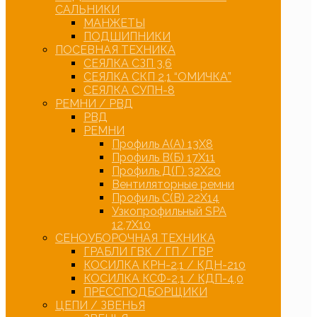
САЛЬНИКИ
МАНЖЕТЫ
ПОДШИПНИКИ
ПОСЕВНАЯ ТЕХНИКА
СЕЯЛКА СЗП 3,6
СЕЯЛКА СКП 2,1 “ОМИЧКА”
СЕЯЛКА СУПН-8
РЕМНИ / РВД
РВД
РЕМНИ
Профиль А(А) 13Х8
Профиль В(Б) 17Х11
Профиль Д(Г) 32Х20
Вентиляторные ремни
Профиль С(В) 22Х14
Узкопрофильный SPA
12,7Х10
СЕНОУБОРОЧНАЯ ТЕХНИКА
ГРАБЛИ ГВК / ГП / ГВР
КОСИЛКА КРН-2,1 / КДН-210
КОСИЛКА КСФ-2,1 / КДП-4,0
ПРЕССПОДБОРЩИКИ
ЦЕПИ / ЗВЕНЬЯ