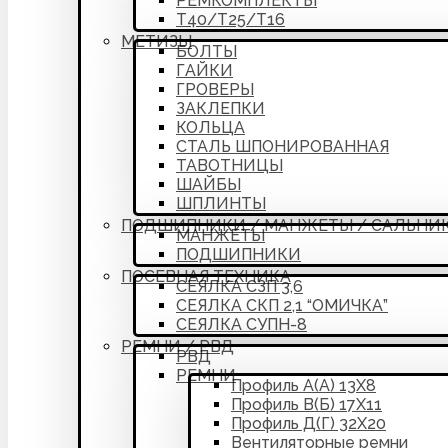
РЕМКОМПЛЕКТЫ
Т40/Т25/Т16
МЕТИЗЫ
БОЛТЫ
ГАЙКИ
ГРОВЕРЫ
ЗАКЛЕПКИ
КОЛЬЦА
СТАЛЬ ШПОНИРОВАННАЯ
ТАВОТНИЦЫ
ШАЙБЫ
ШПЛИНТЫ
ПОДШИПНИКИ / МАНЖЕТЫ / САЛЬНИ
МАНЖЕТЫ
ПОДШИПНИКИ
ПОСЕВНАЯ ТЕХНИКА
СЕЯЛКА СЗП 3,6
СЕЯЛКА СКП 2,1 “ОМИЧКА”
СЕЯЛКА СУПН-8
РЕМНИ / РВД
РВД
РЕМНИ
Профиль А(А) 13Х8
Профиль В(Б) 17Х11
Профиль Д(Г) 32Х20
Вентиляторные ремни