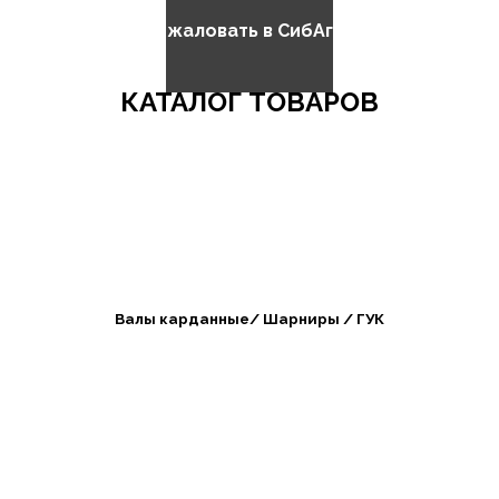
Добро пожаловать в СибАгроБизнес
КАТАЛОГ ТОВАРОВ
Валы карданные/ Шарниры / ГУК