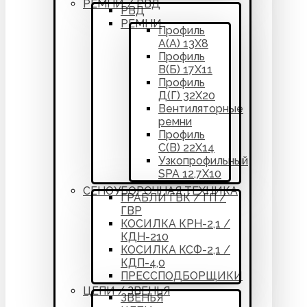
РЕМНИ / РВД
РВД
РЕМНИ
Профиль
А(А) 13Х8
Профиль
В(Б) 17Х11
Профиль
Д(Г) 32Х20
Вентиляторные
ремни
Профиль
С(В) 22Х14
Узкопрофильный
SPA 12,7Х10
СЕНОУБОРОЧНАЯ ТЕХНИКА
ГРАБЛИ ГВК / ГП /
ГВР
КОСИЛКА КРН-2,1 /
КДН-210
КОСИЛКА КСФ-2,1 /
КДП-4,0
ПРЕССПОДБОРЩИКИ
ЦЕПИ / ЗВЕНЬЯ
ЗВЕНЬЯ