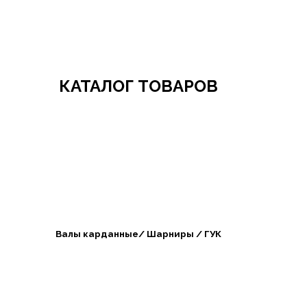
Добро пожаловать в СибАгроБизнес
КАТАЛОГ ТОВАРОВ
Валы карданные/ Шарниры / ГУК