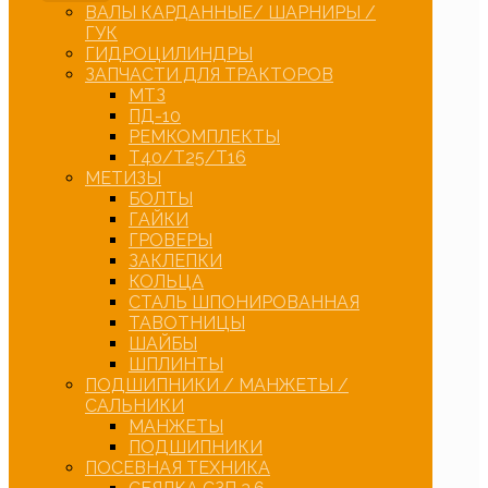
ВАЛЫ КАРДАННЫЕ/ ШАРНИРЫ /
ГУК
ГИДРОЦИЛИНДРЫ
ЗАПЧАСТИ ДЛЯ ТРАКТОРОВ
МТЗ
ПД-10
РЕМКОМПЛЕКТЫ
Т40/Т25/Т16
МЕТИЗЫ
БОЛТЫ
ГАЙКИ
ГРОВЕРЫ
ЗАКЛЕПКИ
КОЛЬЦА
СТАЛЬ ШПОНИРОВАННАЯ
ТАВОТНИЦЫ
ШАЙБЫ
ШПЛИНТЫ
ПОДШИПНИКИ / МАНЖЕТЫ /
САЛЬНИКИ
МАНЖЕТЫ
ПОДШИПНИКИ
ПОСЕВНАЯ ТЕХНИКА