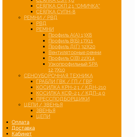
СЕЯЛКА СЗП 3,6
СЕЯЛКА СКП 2,1 “ОМИЧКА”
СЕЯЛКА СУПН-8
РЕМНИ / РВД
РВД
РЕМНИ
Профиль А(А) 13Х8
Профиль В(Б) 17Х11
Профиль Д(Г) 32Х20
Вентиляторные ремни
Профиль С(В) 22Х14
Узкопрофильный SPA
12,7Х10
СЕНОУБОРОЧНАЯ ТЕХНИКА
ГРАБЛИ ГВК / ГП / ГВР
КОСИЛКА КРН-2,1 / КДН-210
КОСИЛКА КСФ-2,1 / КДП-4,0
ПРЕССПОДБОРЩИКИ
ЦЕПИ / ЗВЕНЬЯ
ЗВЕНЬЯ
ЦЕПИ
Оплата
Доставка
Кабинет