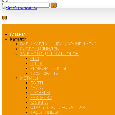
Главная
Каталог
ВАЛЫ КАРДАННЫЕ/ ШАРНИРЫ /ГУК
ГИДРОЦИЛИНДРЫ
ЗАПЧАСТИ ДЛЯ ТРАКТОРОВ
МТЗ
ПД-10
РЕМКОМПЛЕКТЫ
Т40/Т25/Т16
МЕТИЗЫ
БОЛТЫ
ГАЙКИ
ГРОВЕРЫ
ЗАКЛЕПКИ
КОЛЬЦА
СТАЛЬ ШПОНИРОВАННАЯ
ТАВОТНИЦЫ