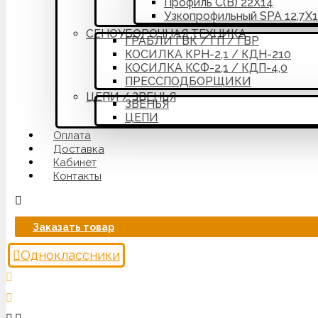
Профиль С(В) 22Х14
Узкопрофильный SPA 12,7Х
СЕНОУБОРОЧНАЯ ТЕХНИКА
ГРАБЛИ ГВК / ГП / ГВР
КОСИЛКА КРН-2,1 / КДН-210
КОСИЛКА КСФ-2,1 / КДП-4,0
ПРЕССПОДБОРЩИКИ
ЦЕПИ / ЗВЕНЬЯ
ЗВЕНЬЯ
ЦЕПИ
Оплата
Доставка
Кабинет
Контакты
Заказать товар
Одноклассники