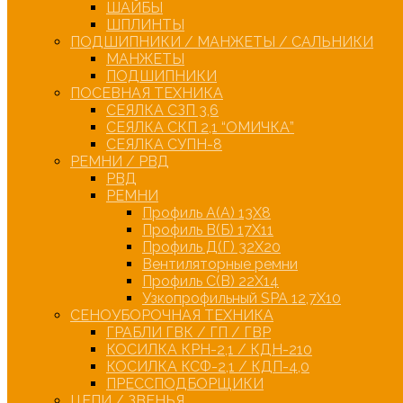
ШАЙБЫ
ШПЛИНТЫ
ПОДШИПНИКИ / МАНЖЕТЫ / САЛЬНИКИ
МАНЖЕТЫ
ПОДШИПНИКИ
ПОСЕВНАЯ ТЕХНИКА
СЕЯЛКА СЗП 3,6
СЕЯЛКА СКП 2,1 “ОМИЧКА”
СЕЯЛКА СУПН-8
РЕМНИ / РВД
РВД
РЕМНИ
Профиль А(А) 13Х8
Профиль В(Б) 17Х11
Профиль Д(Г) 32Х20
Вентиляторные ремни
Профиль С(В) 22Х14
Узкопрофильный SPA 12,7Х10
СЕНОУБОРОЧНАЯ ТЕХНИКА
ГРАБЛИ ГВК / ГП / ГВР
КОСИЛКА КРН-2,1 / КДН-210
КОСИЛКА КСФ-2,1 / КДП-4,0
ПРЕССПОДБОРЩИКИ
ЦЕПИ / ЗВЕНЬЯ