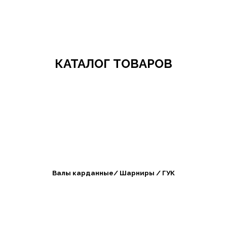
Добро пожаловать в СибАгроБизнес
КАТАЛОГ ТОВАРОВ
Валы карданные/ Шарниры / ГУК