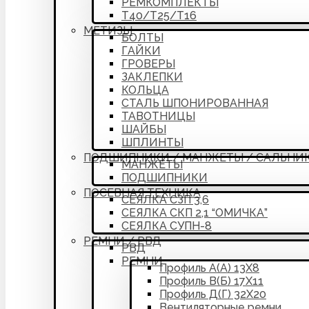
РЕМКОМПЛЕКТЫ
Т40/Т25/Т16
МЕТИЗЫ
БОЛТЫ
ГАЙКИ
ГРОВЕРЫ
ЗАКЛЕПКИ
КОЛЬЦА
СТАЛЬ ШПОНИРОВАННАЯ
ТАВОТНИЦЫ
ШАЙБЫ
ШПЛИНТЫ
ПОДШИПНИКИ / МАНЖЕТЫ / САЛЬНИ
МАНЖЕТЫ
ПОДШИПНИКИ
ПОСЕВНАЯ ТЕХНИКА
СЕЯЛКА СЗП 3,6
СЕЯЛКА СКП 2,1 “ОМИЧКА”
СЕЯЛКА СУПН-8
РЕМНИ / РВД
РВД
РЕМНИ
Профиль А(А) 13Х8
Профиль В(Б) 17Х11
Профиль Д(Г) 32Х20
Вентиляторные ремни