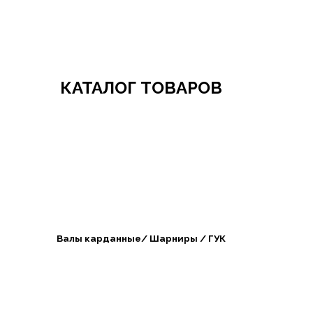
Добро пожаловать в СибАгроБизнес
КАТАЛОГ ТОВАРОВ
Валы карданные/ Шарниры / ГУК