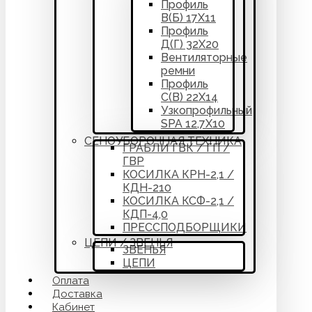
Профиль
В(Б) 17Х11
Профиль
Д(Г) 32Х20
Вентиляторные
ремни
Профиль
С(В) 22Х14
Узкопрофильный
SPA 12,7Х10
СЕНОУБОРОЧНАЯ ТЕХНИКА
ГРАБЛИ ГВК / ГП /
ГВР
КОСИЛКА КРН-2,1 /
КДН-210
КОСИЛКА КСФ-2,1 /
КДП-4,0
ПРЕССПОДБОРЩИКИ
ЦЕПИ / ЗВЕНЬЯ
ЗВЕНЬЯ
ЦЕПИ
Оплата
Доставка
Кабинет