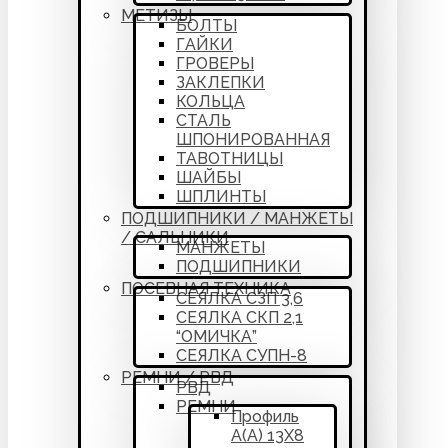
МЕТИЗЫ
БОЛТЫ
ГАЙКИ
ГРОВЕРЫ
ЗАКЛЕПКИ
КОЛЬЦА
СТАЛЬ
ШПОНИРОВАННАЯ
ТАВОТНИЦЫ
ШАЙБЫ
ШПЛИНТЫ
ПОДШИПНИКИ / МАНЖЕТЫ
/ САЛЬНИКИ
МАНЖЕТЫ
ПОДШИПНИКИ
ПОСЕВНАЯ ТЕХНИКА
СЕЯЛКА СЗП 3,6
СЕЯЛКА СКП 2,1
“ОМИЧКА”
СЕЯЛКА СУПН-8
РЕМНИ / РВД
РВД
РЕМНИ
Профиль
А(А) 13Х8