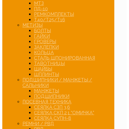
МТЗ
ПД-10
РЕМКОМПЛЕКТЫ
Т40/Т25/Т16
МЕТИЗЫ
БОЛТЫ
ГАЙКИ
ГРОВЕРЫ
ЗАКЛЕПКИ
КОЛЬЦА
СТАЛЬ ШПОНИРОВАННАЯ
ТАВОТНИЦЫ
ШАЙБЫ
ШПЛИНТЫ
ПОДШИПНИКИ / МАНЖЕТЫ /
САЛЬНИКИ
МАНЖЕТЫ
ПОДШИПНИКИ
ПОСЕВНАЯ ТЕХНИКА
СЕЯЛКА СЗП 3,6
СЕЯЛКА СКП 2,1 “ОМИЧКА”
СЕЯЛКА СУПН-8
РЕМНИ / РВД