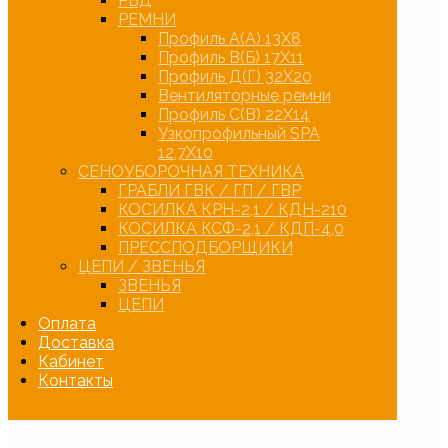
РВД
РЕМНИ
Профиль А(А) 13Х8
Профиль В(Б) 17Х11
Профиль Д(Г) 32Х20
Вентиляторные ремни
Профиль С(В) 22Х14
Узкопрофильный SPA
12,7Х10
СЕНОУБОРОЧНАЯ ТЕХНИКА
ГРАБЛИ ГВК / ГП / ГВР
КОСИЛКА КРН-2,1 / КДН-210
КОСИЛКА КСФ-2,1 / КДП-4,0
ПРЕССПОДБОРЩИКИ
ЦЕПИ / ЗВЕНЬЯ
ЗВЕНЬЯ
ЦЕПИ
Оплата
Доставка
Кабинет
Контакты