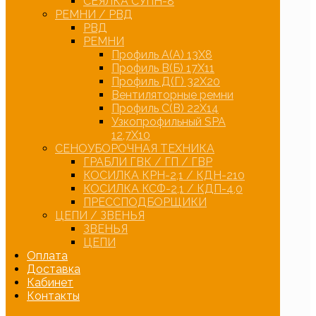
СЕЯЛКА СУПН-8
РЕМНИ / РВД
РВД
РЕМНИ
Профиль А(А) 13Х8
Профиль В(Б) 17Х11
Профиль Д(Г) 32Х20
Вентиляторные ремни
Профиль С(В) 22Х14
Узкопрофильный SPA
12,7Х10
СЕНОУБОРОЧНАЯ ТЕХНИКА
ГРАБЛИ ГВК / ГП / ГВР
КОСИЛКА КРН-2,1 / КДН-210
КОСИЛКА КСФ-2,1 / КДП-4,0
ПРЕССПОДБОРЩИКИ
ЦЕПИ / ЗВЕНЬЯ
ЗВЕНЬЯ
ЦЕПИ
Оплата
Доставка
Кабинет
Контакты