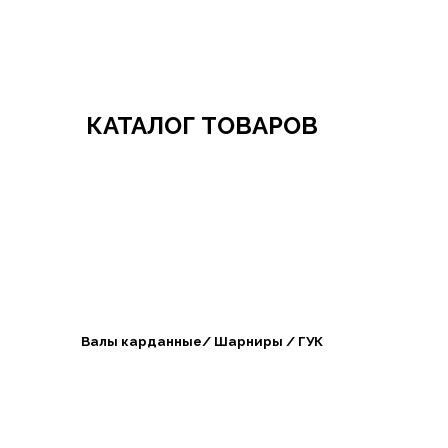
Добро пожаловать в СибАгроБизнес
КАТАЛОГ ТОВАРОВ
Валы карданные/ Шарниры / ГУК