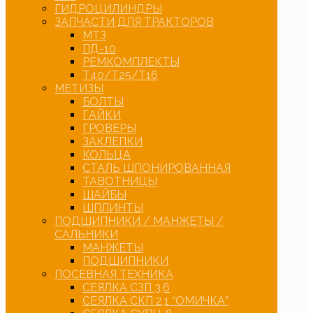
ГИДРОЦИЛИНДРЫ
ЗАПЧАСТИ ДЛЯ ТРАКТОРОВ
МТЗ
ПД-10
РЕМКОМПЛЕКТЫ
Т40/Т25/Т16
МЕТИЗЫ
БОЛТЫ
ГАЙКИ
ГРОВЕРЫ
ЗАКЛЕПКИ
КОЛЬЦА
СТАЛЬ ШПОНИРОВАННАЯ
ТАВОТНИЦЫ
ШАЙБЫ
ШПЛИНТЫ
ПОДШИПНИКИ / МАНЖЕТЫ /
САЛЬНИКИ
МАНЖЕТЫ
ПОДШИПНИКИ
ПОСЕВНАЯ ТЕХНИКА
СЕЯЛКА СЗП 3,6
СЕЯЛКА СКП 2,1 “ОМИЧКА”