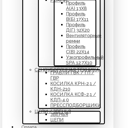
РЕМНИ
Профиль
А(А) 13Х8
Профиль
В(Б) 17Х11
Профиль
Д(Г) 32Х20
Вентиляторные
ремни
Профиль
С(В) 22Х14
Узкопрофильный
SPA 12,7Х10
СЕНОУБОРОЧНАЯ ТЕХНИКА
ГРАБЛИ ГВК / ГП /
ГВР
КОСИЛКА КРН-2,1 /
КДН-210
КОСИЛКА КСФ-2,1 /
КДП-4,0
ПРЕССПОДБОРЩИКИ
ЦЕПИ / ЗВЕНЬЯ
ЗВЕНЬЯ
ЦЕПИ
Оплата