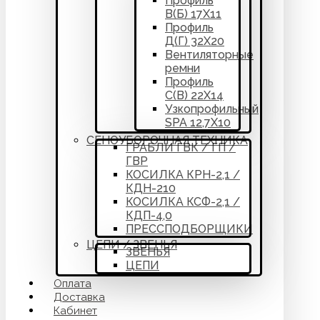
Профиль
В(Б) 17Х11
Профиль
Д(Г) 32Х20
Вентиляторные
ремни
Профиль
С(В) 22Х14
Узкопрофильный
SPA 12,7Х10
СЕНОУБОРОЧНАЯ ТЕХНИКА
ГРАБЛИ ГВК / ГП /
ГВР
КОСИЛКА КРН-2,1 /
КДН-210
КОСИЛКА КСФ-2,1 /
КДП-4,0
ПРЕССПОДБОРЩИКИ
ЦЕПИ / ЗВЕНЬЯ
ЗВЕНЬЯ
ЦЕПИ
Оплата
Доставка
Кабинет