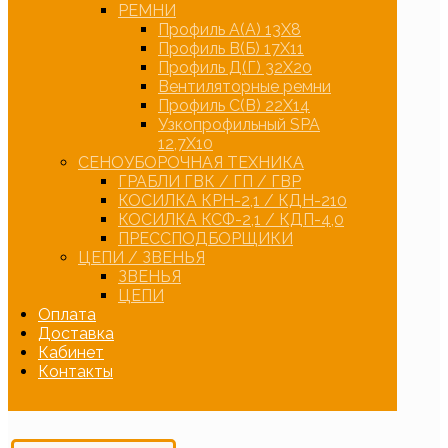
РЕМНИ
Профиль А(А) 13Х8
Профиль В(Б) 17Х11
Профиль Д(Г) 32Х20
Вентиляторные ремни
Профиль С(В) 22Х14
Узкопрофильный SPA
12,7Х10
СЕНОУБОРОЧНАЯ ТЕХНИКА
ГРАБЛИ ГВК / ГП / ГВР
КОСИЛКА КРН-2,1 / КДН-210
КОСИЛКА КСФ-2,1 / КДП-4,0
ПРЕССПОДБОРЩИКИ
ЦЕПИ / ЗВЕНЬЯ
ЗВЕНЬЯ
ЦЕПИ
Оплата
Доставка
Кабинет
Контакты