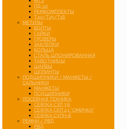
МТЗ
ПД-10
РЕМКОМПЛЕКТЫ
Т40/Т25/Т16
МЕТИЗЫ
БОЛТЫ
ГАЙКИ
ГРОВЕРЫ
ЗАКЛЕПКИ
КОЛЬЦА
СТАЛЬ ШПОНИРОВАННАЯ
ТАВОТНИЦЫ
ШАЙБЫ
ШПЛИНТЫ
ПОДШИПНИКИ / МАНЖЕТЫ /
САЛЬНИКИ
МАНЖЕТЫ
ПОДШИПНИКИ
ПОСЕВНАЯ ТЕХНИКА
СЕЯЛКА СЗП 3,6
СЕЯЛКА СКП 2,1 “ОМИЧКА”
СЕЯЛКА СУПН-8
РЕМНИ / РВД
РВД