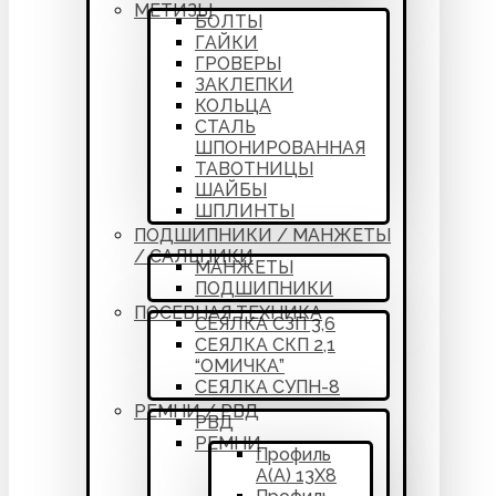
МЕТИЗЫ
БОЛТЫ
ГАЙКИ
ГРОВЕРЫ
ЗАКЛЕПКИ
КОЛЬЦА
СТАЛЬ
ШПОНИРОВАННАЯ
ТАВОТНИЦЫ
ШАЙБЫ
ШПЛИНТЫ
ПОДШИПНИКИ / МАНЖЕТЫ
/ САЛЬНИКИ
МАНЖЕТЫ
ПОДШИПНИКИ
ПОСЕВНАЯ ТЕХНИКА
СЕЯЛКА СЗП 3,6
СЕЯЛКА СКП 2,1
“ОМИЧКА”
СЕЯЛКА СУПН-8
РЕМНИ / РВД
РВД
РЕМНИ
Профиль
А(А) 13Х8