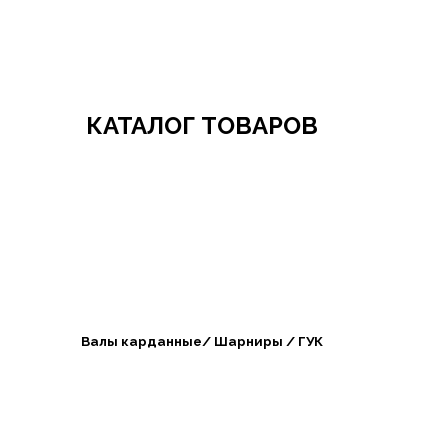
Добро пожаловать в СибАгроБизнес
КАТАЛОГ ТОВАРОВ
Валы карданные/ Шарниры / ГУК