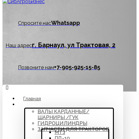
Whatsapp
Спросите нас
г. Барнаул, ул Трактовая, 2
Наш адрес
‪+7-905-925-15-85
Позвоните нам
Главная
Каталог
ВАЛЫ КАРДАННЫЕ/
ШАРНИРЫ /ГУК
ГИДРОЦИЛИНДРЫ
ЗАПЧАСТИ ДЛЯ ТРАКТОРОВ
МТЗ
ПД-10