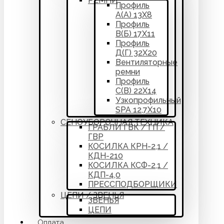
РЕМНИ
Профиль
А(А) 13Х8
Профиль
В(Б) 17Х11
Профиль
Д(Г) 32Х20
Вентиляторные
ремни
Профиль
С(В) 22Х14
Узкопрофильный
SPA 12,7Х10
СЕНОУБОРОЧНАЯ ТЕХНИКА
ГРАБЛИ ГВК / ГП /
ГВР
КОСИЛКА КРН-2,1 /
КДН-210
КОСИЛКА КСФ-2,1 /
КДП-4,0
ПРЕССПОДБОРЩИКИ
ЦЕПИ / ЗВЕНЬЯ
ЗВЕНЬЯ
ЦЕПИ
Оплата