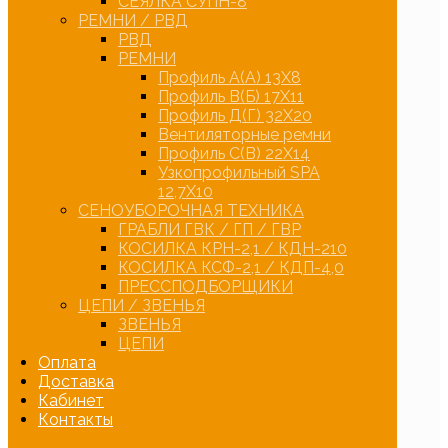
СЕЯЛКА СУПН-8
РЕМНИ / РВД
РВД
РЕМНИ
Профиль А(А) 13Х8
Профиль В(Б) 17Х11
Профиль Д(Г) 32Х20
Вентиляторные ремни
Профиль С(В) 22Х14
Узкопрофильный SPA
12,7Х10
СЕНОУБОРОЧНАЯ ТЕХНИКА
ГРАБЛИ ГВК / ГП / ГВР
КОСИЛКА КРН-2,1 / КДН-210
КОСИЛКА КСФ-2,1 / КДП-4,0
ПРЕССПОДБОРЩИКИ
ЦЕПИ / ЗВЕНЬЯ
ЗВЕНЬЯ
ЦЕПИ
Оплата
Доставка
Кабинет
Контакты