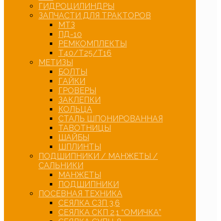
ГИДРОЦИЛИНДРЫ
ЗАПЧАСТИ ДЛЯ ТРАКТОРОВ
МТЗ
ПД-10
РЕМКОМПЛЕКТЫ
Т40/Т25/Т16
МЕТИЗЫ
БОЛТЫ
ГАЙКИ
ГРОВЕРЫ
ЗАКЛЕПКИ
КОЛЬЦА
СТАЛЬ ШПОНИРОВАННАЯ
ТАВОТНИЦЫ
ШАЙБЫ
ШПЛИНТЫ
ПОДШИПНИКИ / МАНЖЕТЫ /
САЛЬНИКИ
МАНЖЕТЫ
ПОДШИПНИКИ
ПОСЕВНАЯ ТЕХНИКА
СЕЯЛКА СЗП 3,6
СЕЯЛКА СКП 2,1 “ОМИЧКА”