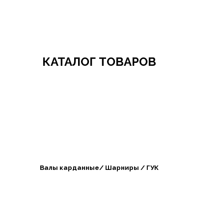
Добро пожаловать в СибАгроБизнес
КАТАЛОГ ТОВАРОВ
Валы карданные/ Шарниры / ГУК