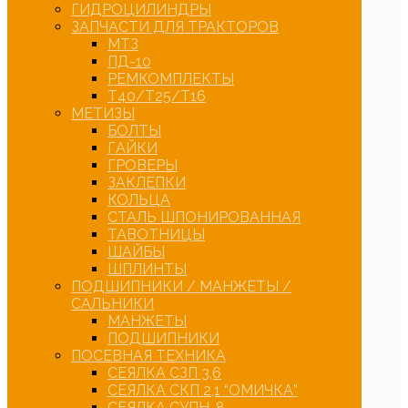
ГИДРОЦИЛИНДРЫ
ЗАПЧАСТИ ДЛЯ ТРАКТОРОВ
МТЗ
ПД-10
РЕМКОМПЛЕКТЫ
Т40/Т25/Т16
МЕТИЗЫ
БОЛТЫ
ГАЙКИ
ГРОВЕРЫ
ЗАКЛЕПКИ
КОЛЬЦА
СТАЛЬ ШПОНИРОВАННАЯ
ТАВОТНИЦЫ
ШАЙБЫ
ШПЛИНТЫ
ПОДШИПНИКИ / МАНЖЕТЫ /
САЛЬНИКИ
МАНЖЕТЫ
ПОДШИПНИКИ
ПОСЕВНАЯ ТЕХНИКА
СЕЯЛКА СЗП 3,6
СЕЯЛКА СКП 2,1 “ОМИЧКА”
СЕЯЛКА СУПН-8