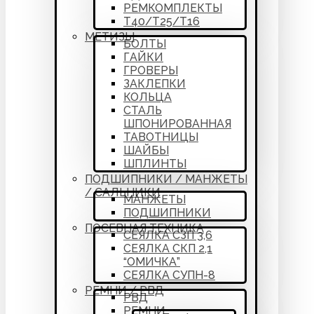
РЕМКОМПЛЕКТЫ
Т40/Т25/Т16
МЕТИЗЫ
БОЛТЫ
ГАЙКИ
ГРОВЕРЫ
ЗАКЛЕПКИ
КОЛЬЦА
СТАЛЬ
ШПОНИРОВАННАЯ
ТАВОТНИЦЫ
ШАЙБЫ
ШПЛИНТЫ
ПОДШИПНИКИ / МАНЖЕТЫ
/ САЛЬНИКИ
МАНЖЕТЫ
ПОДШИПНИКИ
ПОСЕВНАЯ ТЕХНИКА
СЕЯЛКА СЗП 3,6
СЕЯЛКА СКП 2,1
“ОМИЧКА”
СЕЯЛКА СУПН-8
РЕМНИ / РВД
РВД
РЕМНИ