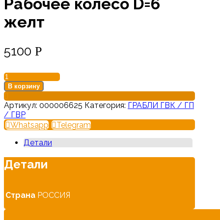
Рабочее колесо D=6
желт
5100
Р
Количество
товара
В корзину
Рабочее
колесо
Артикул:
000006625
Категория:
ГРАБЛИ ГВК / ГП
D=6
/ ГВР
желт
Whatsapp
Telegram
Детали
Детали
Страна
РОССИЯ