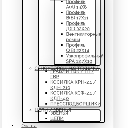
Профиль
А(А) 13Х8
Профиль
В(Б) 17Х11
Профиль
Д(Г) 32Х20
Вентиляторные
ремни
Профиль
С(В) 22Х14
Узкопрофильный
SPA 12,7Х10
СЕНОУБОРОЧНАЯ ТЕХНИКА
ГРАБЛИ ГВК / ГП /
ГВР
КОСИЛКА КРН-2,1 /
КДН-210
КОСИЛКА КСФ-2,1 /
КДП-4,0
ПРЕССПОДБОРЩИКИ
ЦЕПИ / ЗВЕНЬЯ
ЗВЕНЬЯ
ЦЕПИ
Оплата