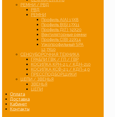
РЕМНИ / РВД
РВД
РЕМНИ
Профиль А(А) 13Х8
Профиль В(Б) 17Х11
Профиль Д(Г) 32Х20
Вентиляторные ремни
Профиль С(В) 22Х14
Узкопрофильный SPA
12,7Х10
СЕНОУБОРОЧНАЯ ТЕХНИКА
ГРАБЛИ ГВК / ГП / ГВР
КОСИЛКА КРН-2,1 / КДН-210
КОСИЛКА КСФ-2,1 / КДП-4,0
ПРЕССПОДБОРЩИКИ
ЦЕПИ / ЗВЕНЬЯ
ЗВЕНЬЯ
ЦЕПИ
Оплата
Доставка
Кабинет
Контакты